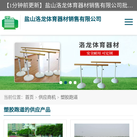
【1分钟前更新】盐山洛龙体育器材销售有限公司批量供应：300米障碍器材、400米障碍器材、部队训练器材、双杠、体操垫、舞蹈把杆等产品。盐山洛龙体育器材销售有限公司经过多年的发展，集研发，生产，销售，售后服务为一体. 奉行“质量，信誉，服务”的宗旨，以开拓创新的精神和真诚守信的态度积极进取。
盐山洛龙体育器材销售有限公司
单双杠
舞蹈把杆
400米障碍器材
体操垫
300米障碍器材
攀爬架
当前位置：
首页
>
供应商机
>
塑胶跑道
塑胶跑道
400米障碍器材1
塑胶跑道的供应产品
警犬训练器材
心理行为训练器材