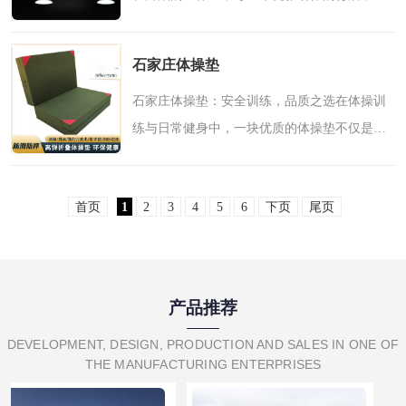
离不开日复一日的刻苦训练。而在这训练过程
中，有一件看似简单却至关重要的器材始终陪
石家庄体操垫
伴着舞者——那就是..
石家庄体操垫：安全训练，品质之选在体操训
练与日常健身中，一块优质的体操垫不仅是基
础装备，更是安全与信心的保障。它柔软而富
有弹性的表面，为翻滚、平衡、跳跃等各种动
首页
1
2
3
4
5
6
下页
尾页
作提供了可靠的缓冲..
产品推荐
DEVELOPMENT, DESIGN, PRODUCTION AND SALES IN ONE OF
THE MANUFACTURING ENTERPRISES