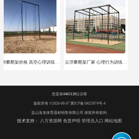
云浮攀爬架厂家 心理行为训练器材 质量保证
濮阳攀爬架价格 训练攀爬架 批发价格
您是第
4465128
位访客
版权所有 ©2026-08-07
冀ICP备18025974号-4
盐山洛龙体育器材销售有限公司
保留所有权利.
技术支持：
八方资源网
免责声明
管理员入口
网站地图