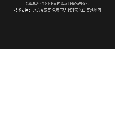
盐山洛龙体育器材销售有限公司
保留所有权利.
技术支持：
八方资源网
免责声明
管理员入口
网站地图
五家渠攀爬架价格 攀登架 规格齐全
抚州攀爬架价格 高空心理训练器材 标准尺寸
云浮攀爬架厂家 心理行为训练器材 质量保证
濮阳攀爬架价格 训练攀爬架 批发价格