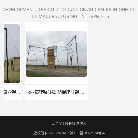
DEVELOPMENT, DESIGN, PRODUCTION AND SALES IN ONE OF
THE MANUFACTURING ENTERPRISES
陕西攀爬架参数 爬绳爬杆架 欢迎咨询
通化攀爬架价格 攀爬训练器 薄利多销
您是第
4464981
位访客
版权所有 ©2026-08-07
冀ICP备18025974号-4