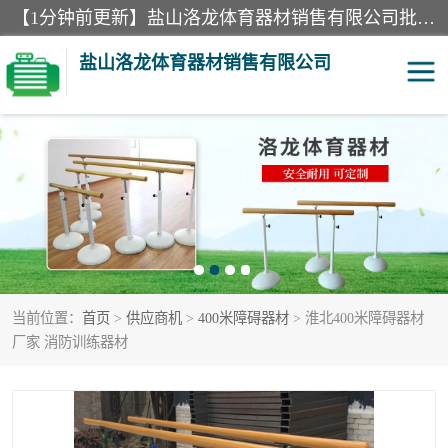
【1分钟前更新】盐山洛龙体育器材销售有限公司批量供应：300米障碍器材、400米障碍器材、部队训练器材、双杠、体操垫、舞蹈把杆等产品。盐山洛龙体育器材销售有限公司经过多年的发展，集研发，生产，销售，售后服务为一体. 奉行“质量，信誉，服务”的宗旨，以开拓创新的精神和真诚守信的态度积极进取。
盐山洛龙体育器材销售有限公司
单双杠
舞蹈把杆
400米障碍器材
体操垫
300米障碍器材
攀爬架
当前位置：
首页
>
供应商机
>
400米障碍器材
> 淮北400米障碍器材
塑胶跑道
400米障碍器材1
厂家 消防训练器材
警犬训练器材
心理行为训练器材