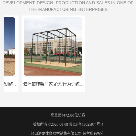
DEVELOPMENT, DESIGN, PRODUCTION AND SALES IN ONE OF
THE MANUFACTURING ENTERPRISES
云浮攀爬架厂家 心理行为训练器材 质量保证
濮阳攀爬架价格 训练攀爬架 批发价格
您是第
4472368
位访客
版权所有 ©2026-08-08
冀ICP备18025974号-4
盐山洛龙体育器材销售有限公司
保留所有权利.