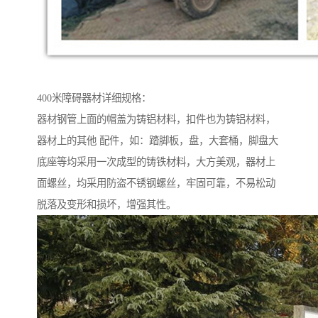
400米障碍器材详细规格：
器材钢管上面的帽盖为铸铝材料，扣件也为铸铝材料，
器材上的其他 配件，如：踏脚板，盘，大套桶，脚盘大
底座等均采用一次成型的铸铁材料，大方美观，器材上
面螺丝，均采用防盗不锈钢螺丝，牢固可靠，不易松动
脱落及变形和损坏，增强其性。