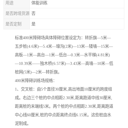
用途
体能训练
是否跨境货源
否
是否定制
是
标准400米障碍场具体障碍位置设定为：转折旗—5米—
五步桩(4.6米)—5.4米—壕沟(2米)—13米—矮墙—15米—
高板—1米—高台—1米—低台—0.3米—水平梯(4.81米)
—10.39米——独木桥(6.57米)—3.43米—高墙—10米—低
桩网(5米)—2米—转折旗。
400米障碍训练场规格：
1、交叉桩：由5个直径30厘米,高出地面10厘米的跨度组
成。右边三个桩的中点相距2.30米,距离跑道中线30厘米,
距离桩的末端线5米。两个桩的中点相距2.30米,距离跑道
中心线60厘米,桩的中点距离终点线6.15米。这些桩由水
泥制成。