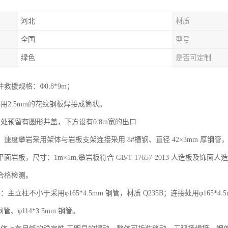
河北
材质
全国
型号
绿色
是否可定制
救援规格：Φ0.8*9m；
用2.5mm的花纹钢板焊接成筒状。
台处预留有圆形井盖，下方设有0.8m宽的出口
速度攀岩采用架体与岩板支架连接采用 8#槽钢、直径 42×3mm 厚钢管，材
面岩板，尺寸：1m×1m,攀岩板符合 GB/T 17657-2013 人造板及饰面
合格检测。
主立柱不小于采用φ165*4.5mm 钢管，材质 Q235B；连接处用φ165*4.
 钢管、φ114*3.5mm 钢管。