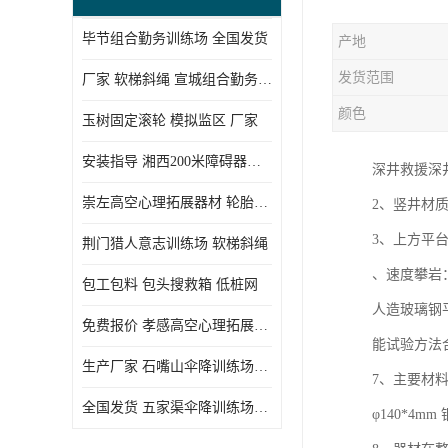
毕节组合勤务训练场 全国发货
产地
发货范围
厂家 软梯斜绳 宣城组合勤务训练场
颜色
玉树固定滚轮 模拟监区 厂家
安装指导 湘西200米障碍器材 模拟机降平台
深井救援深井
崇左高空心理拓展器材 轮胎墙 技术参数
2、竖井材质
3、上方平
荆门猎人意志训练场 软梯斜绳
、速度攀岩：
包工包料 包头搜救箱 低桩网
人造玻璃钢平
免费报价 孝感高空心理拓展器材 低桩网
能试验方法
生产厂家 石嘴山伞降训练场器材 空中单杠
7、主要材料：
全国发货 五家渠伞降训练场器材 低桩网
φ140*4mm