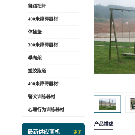
舞蹈把杆
400米障碍器材
体操垫
300米障碍器材
攀爬架
塑胶跑道
400米障碍器材1
警犬训练器材
心理行为训练器材
产品描述
最新供应商机
更多