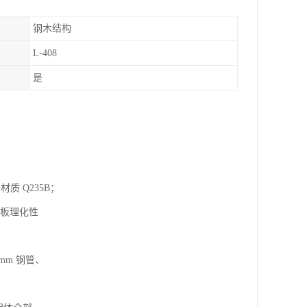
钢木结构
L-408
是
质 Q235B；
人造板理化性
5mm 钢管、