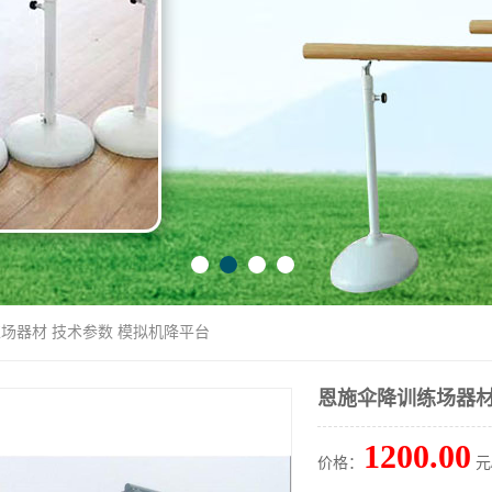
练场器材 技术参数 模拟机降平台
恩施伞降训练场器材
1200.00
价格：
元