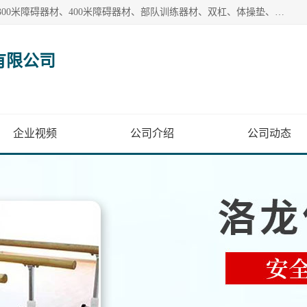
【1分钟前更新】盐山洛龙体育器材销售有限公司批量供应：300米障碍器材、400米障碍器材、部队训练器材、双杠、体操垫、舞蹈把杆等产品。盐山洛龙体育器材销售有限公司经过多年的发展，集研发，生产，销售，售后服务为一体. 奉行“质量，信誉，服务”的宗旨，以开拓创新的精神和真诚守信的态度积极进取。
有限公司
企业视频
公司介绍
公司动态