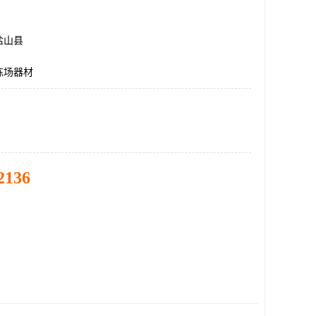
盐山县
练场器材
2136