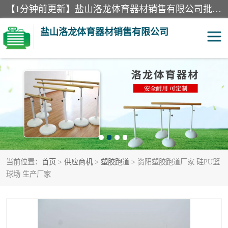
【1分钟前更新】盐山洛龙体育器材销售有限公司批量供应：300米障碍器材、400米障碍器材、部队训练器材、双杠、体操垫、舞蹈把杆等产品。盐山洛龙体育器材销售有限公司经过多年的发展，集研发，生产，销售，售后服务为一体. 奉行“质量，信誉，服务”的宗旨，以开拓创新的精神和真诚守信的态度积极进取。
盐山洛龙体育器材销售有限公司
单双杠
舞蹈把杆
400米障碍器材
体操垫
300米障碍器材
攀爬架
当前位置：
首页
>
供应商机
>
塑胶跑道
> 资阳塑胶跑道厂家 硅PU篮
塑胶跑道
400米障碍器材1
球场 生产厂家
警犬训练器材
心理行为训练器材