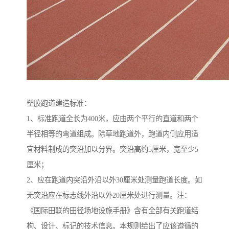
塑胶跑道建造标准：
1、标准跑道全长为400米，应由两个平行的直道和两个
半径相等的弯道组成。除草地跑道外，跑道内侧应用适
宜材料制成的突沿加以分界。突沿高约5厘米，宽至少5
厘米；
2、应在跑道内突沿外沿以外30厘米处测量跑道长度。如
无突沿应在标志线外沿以外20厘米处进行测量。注：
《国际田联的田径场地设施手册》含有全部有关跑道结
构、设计、标记的技术信息。本规则给出了应该遵循的