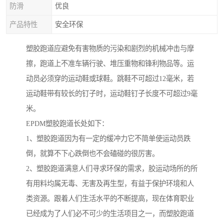
防滑
优良
产品特性
安全环保
塑胶跑道应避免有害物质的污染和剧烈的机械冲击与摩
擦，跑道上不准车辆行驶、堆压重物和锋利物品等。运
动员必须穿的运动鞋或球鞋。跳鞋不可超过12毫米，若
运动鞋带有较长的钉子时，运动鞋钉子长度不可超过9毫
米。
EPDM塑胶跑道长处如下：
1、塑胶跑道因为有一定的缓冲力它不简单使运动员跌
倒，就算不下心跌倒也不会磕碰的很厉害。
2、塑胶跑道满意人们寻求环保的需求，胶运动场所的所
有用料均属无毒、无害及再生型，有益于保护环境和人
类资源。跟着人们生活水平的不断提高，现在体育职业
已经成为了人们必不可少的生活项目之一，而塑胶跑道