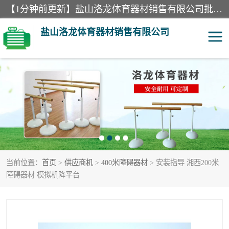
【1分钟前更新】盐山洛龙体育器材销售有限公司批量供应：300米障碍器材、400米障碍器材、部队训练器材、双杠、体操垫、舞蹈把杆等产品。盐山洛龙体育器材销售有限公司经过多年的发展，集研发，生产，销售，售后服务为一体. 奉行“质量，信誉，服务”的宗旨，以开拓创新的精神和真诚守信的态度积极进取。
盐山洛龙体育器材销售有限公司
单双杠
舞蹈把杆
400米障碍器材
体操垫
300米障碍器材
攀爬架
当前位置：
首页
>
供应商机
>
400米障碍器材
> 安装指导 湘西200米
塑胶跑道
400米障碍器材1
障碍器材 模拟机降平台
警犬训练器材
心理行为训练器材