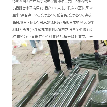
缘距地面60厘米,设于矮墙左侧.矮墙主要由木板构成.4.
高板跳台水平横梯:(高板高1.80米,长2米,宽50厘米,厚5-8
厘米.)高台高1.5米,长,宽各1米.低台高,长,宽各1米.高板,
高台,低台间隔1米,由砖,水泥构成.(高板由木材构成,支撑
材料为角铁.)水平横梯由钢制园管构成,设置至少15个横
杠,直径为3-4厘米,四个立柱直径为5厘米以上,高度2.5米