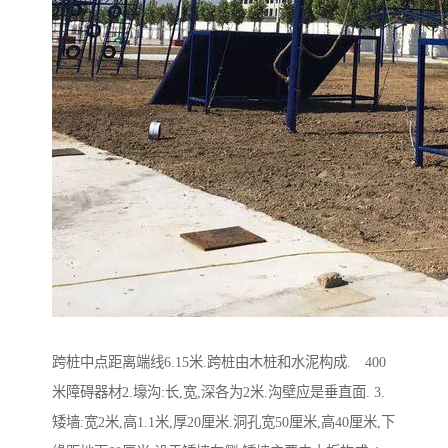
跨桩中点距离端线6.15米.跨桩由木桩和水泥构成. 400
米障碍器材2.壕沟:长,宽,深各为2米.沟壁应是垂直面. 3.
矮墙:宽2米,高1.1米,厚20厘米.洞孔宽50厘米,高40厘米,下