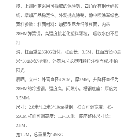
接，上端固定采用可摘取的保险钩，四角配有钢丝绳拉
线，增加产品稳定性。外观抛丸除锈，静电喷涂军绿色.
双杠参数：杠面材料：加强型尼龙纤维杠面，内芯
28MM弹簧钢，高强度抗老化塑料颗粒， 吸收水份不易
打
滑，杠面重量36KG每付。杠面长：3.5M，杠面直径40毫
米*50毫米的卵形，外表为尼龙塑料颗粒注塑而成.不怕
阳光
暴晒。立柱：外管直径4.2CM，厚3MM，升降杆直径为
28MM的冷拔钢，强度高，间隙小。槽钢底座：厚度为
3.5MM，
尺寸：2.8米*1.2米5*10cm槽钢，杠面可调宽度：45-
55CM 杠面可调高度：1.2-1.6米。底座整体尺寸长：
2.8M，
宽1.2M，总重量为145KG