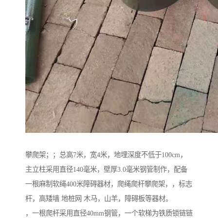
攀爬架；；总高7米，宽4米，地埋深度不低于100cm，
主立柱采用直径140毫米，壁厚3.0毫米钢管制作，配备
一根麻制软绳400米障碍器材，爬绳爬杆攀爬架，，标志
杆，高矮墙 地桩网 木马，山羊，障碍板等器材。
，一根爬杆采用直径40mm钢管，一个软梯为铁质锁链链