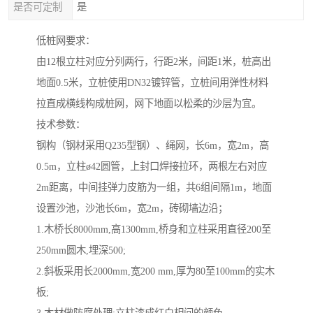
是否可定制
是
低桩网要求：
由12根立柱对应分列两行，行距2米，间距1米，桩高出
地面0.5米，立桩使用DN32镀锌管，立桩间用弹性材料
拉直成横线构成桩网，网下地面以松柔的沙层为宜。
技术参数：
钢构（钢材采用Q235型钢）、绳网，长6m，宽2m，高
0.5m，立柱ø42圆管，上封口焊接拉环，两根左右对应
2m距离，中间挂弹力皮筋为一组，共6组间隔1m，地面
设置沙池，沙池长6m，宽2m，砖砌墙边沿；
1.木桥长8000mm,高1300mm,桥身和立柱采用直径200至
250mm圆木,埋深500;
2.斜板采用长2000mm,宽200 mm,厚为80至100mm的实木
板;