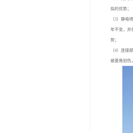
拟的优势；
（3）静电
年不变，并
势；
（4）连接
被菱角划伤