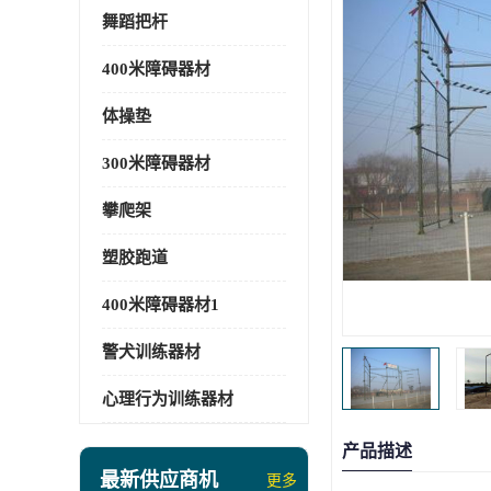
舞蹈把杆
400米障碍器材
体操垫
300米障碍器材
攀爬架
塑胶跑道
400米障碍器材1
警犬训练器材
心理行为训练器材
产品描述
最新供应商机
更多