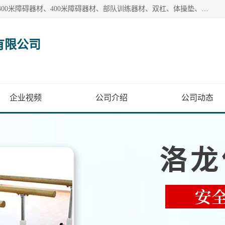
【1分钟前更新】盐山洛龙体育器材销售有限公司批量供应：300米障碍器材、400米障碍器材、部队训练器材、双杠、体操垫、舞蹈把杆等产品。盐山洛龙体育器材销售有限公司经过多年的发展，集研发，生产，销售，售后服务为一体. 奉行“质量，信誉，服务”的宗旨，以开拓创新的精神和真诚守信的态度积极进取。
有限公司
企业视频
公司介绍
公司动态