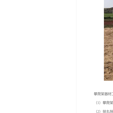
攀爬架器材
（1）攀爬
（2）抛丸