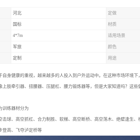
河北
定做
国标
材质
4*7m
适用场景
军旅
颜色
定制
用途
于自身健康的重视，越来越多的人投入到户外运动中。在这种市场环境下
像上肢牵引器、扭腰器、压腿杠、腰力锻炼器等，但是大家知道吗？这些
为训练器材分为
空击球、高空抓杠、合力制胜、软梯、高空断桥、高空荡木、绝壁逢生、
步登高、飞夺泸定桥等