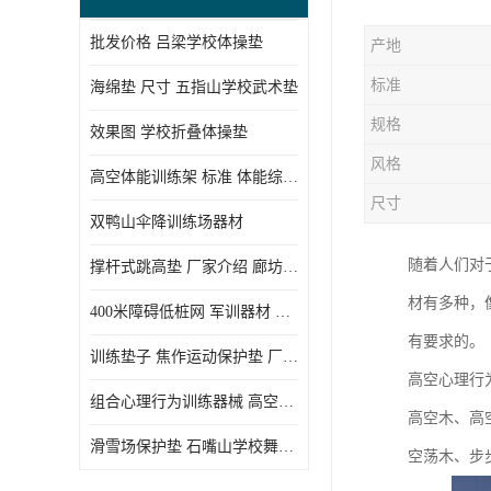
批发价格 吕梁学校体操垫
产地
标准
海绵垫 尺寸 五指山学校武术垫
规格
效果图 学校折叠体操垫
风格
高空体能训练架 标准 体能综合训练架
尺寸
双鸭山伞降训练场器材
随着人们对
撑杆式跳高垫 厂家介绍 廊坊舞蹈室体操垫
材有多种，
400米障碍低桩网 军训器材 厂家实物图
有要求的。
训练垫子 焦作运动保护垫 厂家销售
高空心理行
组合心理行为训练器械 高空拓展训练架 守信厂家
高空木、高
滑雪场保护垫 石嘴山学校舞蹈垫
空荡木、步