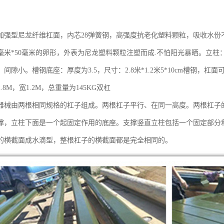
加强型尼龙纤维杠面，内芯28弹簧钢，高强度抗老化塑料颗粒，吸收水份不易
毫米*50毫米的卵形，外表为尼龙塑料颗粒注塑而成.不怕阳光暴晒。立柱：
间隙小。槽钢底座：厚度为3.5，尺寸：2.8米*1.2米5*10cm槽钢，杠面可
.8M，宽1.2M，总重量为145KG双杠
器械由两根相同规格的杠子组成。两根杠子平行、在同一高度。两根杠子
撑，立柱下面是一个起固定作用的底座。支撑竖直立柱包括一个固定部分
的横截面成水滴型，整根杠子的横截面都是完全相同的。