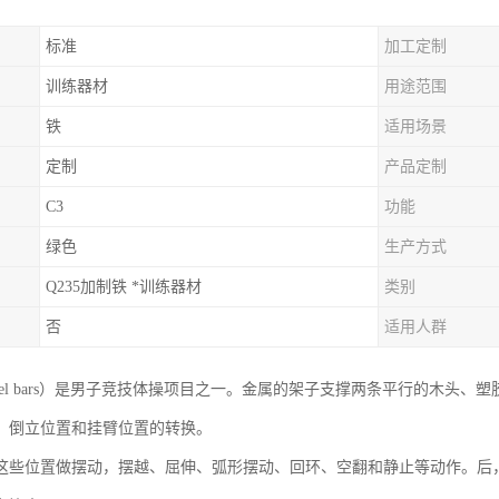
标准
加工定制
训练器材
用途范围
铁
适用场景
定制
产品定制
C3
功能
绿色
生产方式
Q235加制铁 *训练器材
类别
否
适用人群
allel bars）是男子竞技体操项目之一。金属的架子支撑两条平行的木
、倒立位置和挂臂位置的转换。
这些位置做摆动，摆越、屈伸、弧形摆动、回环、空翻和静止等动作。后