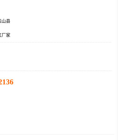
盐山县
杠厂家
2136