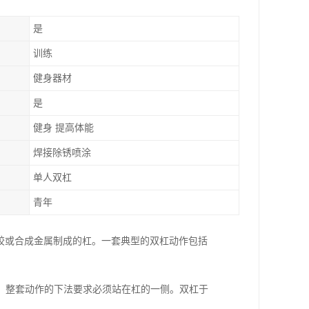
是
训练
健身器材
是
健身 提高体能
焊接除锈喷涂
单人双杠
青年
头、塑胶或合成金属制成的杠。一套典型的双杠动作包括
，整套动作的下法要求必须站在杠的一侧。双杠于