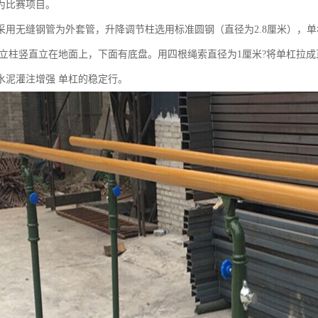
列为比赛项目。
采用无缝钢管为外套管，升降调节柱选用标准圆钢（直径为2.8厘米），单杠杠
支撑立柱竖直立在地面上，下面有底盘。用四根绳索直径为1厘米?将单杠拉
水泥灌注增强 单杠的稳定行。