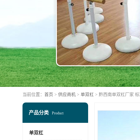
当前位置：
首页
>
供应商机
>
单双杠
> 黔西南单双杠厂家 
产品分类
Product
单双杠