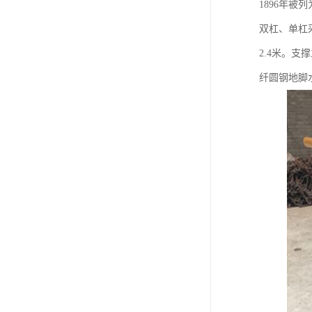
1896年被
双杠、单杠
2.4米。
纤圆钢地脚