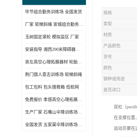
毕节组合勤务训练场 全国发货
规格
类型
厂家 软梯斜绳 宣城组合勤务训练场
材质
玉树固定滚轮 模拟监区 厂家
产品颜色
安装指导 湘西200米障碍器材 模拟机降平台
货号
崇左高空心理拓展器材 轮胎墙 技术参数
颜色
荆门猎人意志训练场 软梯斜绳
钢种或用途
包工包料 包头搜救箱 低桩网
是否进口
免费报价 孝感高空心理拓展器材 低桩网
双杠（par
生产厂家 石嘴山伞降训练场器材 空中单杠
在支撑位置
全国发货 五家渠伞降训练场器材 低桩网
运动员要在