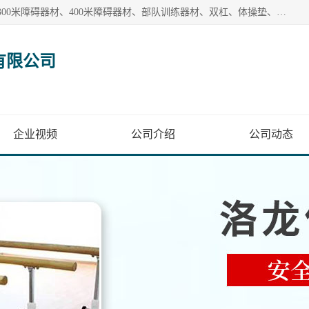
【1分钟前更新】盐山洛龙体育器材销售有限公司批量供应：300米障碍器材、400米障碍器材、部队训练器材、双杠、体操垫、舞蹈把杆等产品。盐山洛龙体育器材销售有限公司经过多年的发展，集研发，生产，销售，售后服务为一体. 奉行“质量，信誉，服务”的宗旨，以开拓创新的精神和真诚守信的态度积极进取。
有限公司
企业视频
公司介绍
公司动态