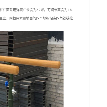
面采用弹簧杠长度为2.2米。可调节高度为1.8-
成直立，四根绳索和地面的四个地钩相连四角铁链拉