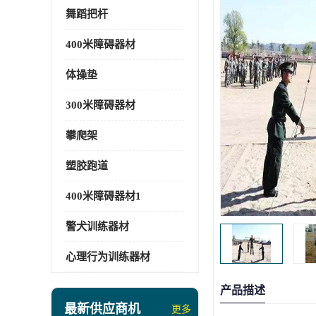
舞蹈把杆
400米障碍器材
体操垫
300米障碍器材
攀爬架
塑胶跑道
400米障碍器材1
警犬训练器材
心理行为训练器材
产品描述
最新供应商机
更多