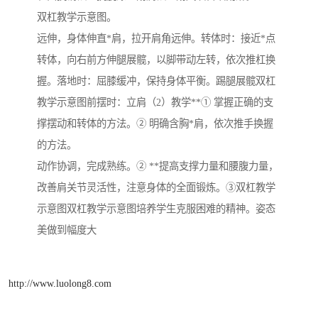
双杠教学示意图。
远伸，身体伸直*肩，拉开肩角远伸。转体时：接近*点
转体，向右前方伸腿展髋，以脚带动左转，依次推杠换
握。落地时：屈膝缓冲，保持身体平衡。踢腿展髋双杠
教学示意图前摆时：立肩（2）教学**① 掌握正确的支
撑摆动和转体的方法。② 明确含胸*肩，依次推手换握
的方法。
动作协调，完成熟练。② **提高支撑力量和腰腹力量，
改善肩关节灵活性，注意身体的全面锻炼。③双杠教学
示意图双杠教学示意图培养学生克服困难的精神。姿态
美做到幅度大
http://www.luolong8.com