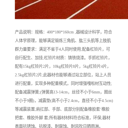
产品说明：规格：400*180*160cm ,器械设计科学，符合
人体学原理，能够满足锻炼三角肌、肱三头肌等上肢肌
群力量要求：满足不省于4人同时使用;配备杠铃片，可
自行配生、加挂;杠铃片材质：铸铁烧漆。手抓杠铃片，
配有15kg杠铃片2片，10kg杠铃片8片，5kg杠铃片4片，
2.5kg杠铃片2片;此器材也能够通过站立部位，站上人员
进行配重，实现多种配重模式，同时增强嘎啦材互动性;
配备减震弹簧;(弹簧高13-14cm，丝径不小于6mm，圈丝
不小于9圈)，减震垫(高不小于2.4cm，直径不小于4.5cm)
等减震装置;肩扛部、手部、底部分别配备橡胶套‘橡胶
把套、橡胶外脚 套;所有器材材料符合标准，环保;器材
表面抗锈蚀、抗脱漆、耐腐蚀、耐风吹日晒雨淋。