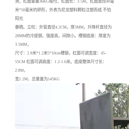
滑，杠面重量36KG每付。杠面长：3.5M，杠面直径40毫
米*50毫米的卵形，外表为尼龙塑料颗粒注塑而成.不怕
阳光
暴晒。立柱：外管直径4.2CM，厚3MM，升降杆直径为
28MM的冷拔钢，强度高，间隙小。槽钢底座：厚度为
3.5MM，
尺寸：2.8米*1.2米5*10cm槽钢，杠面可调宽度：45-
55CM 杠面可调高度：1.2-1.6米。底座整体尺寸长：
2.8M，
宽1.2M，总重量为145KG