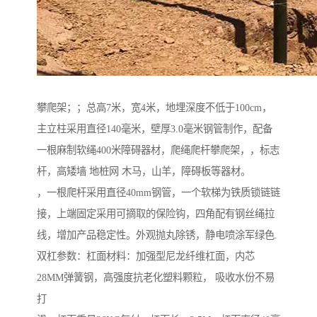
攀爬架；；总高7米，宽4米，地埋深度不低于100cm，
主立柱采用直径140毫米，壁厚3.0毫米钢管制作，配备
一根麻制软绳400米障碍器材，爬绳爬杆攀爬架，，标志
杆，高矮墙 地桩网 木马，山羊，障碍板等器材。
，一根爬杆采用直径40mm钢管，一个软梯为铁质锁链链
接，上端固定采用可摘取的保险钩，四角配有钢丝绳拉
线，增加产品稳定性。外观抛丸除锈，静电喷涂军绿色.
双杠参数：杠面材料：加强型尼龙纤维杠面，内芯
28MM弹簧钢，高强度抗老化塑料颗粒， 吸收水份不易
打