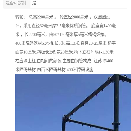
是否可定制
是
转轮： 总高2200毫米 。 轮直径2000毫米 ，双圆圈设
计，采用直径32毫米厚2.5毫米优质钢管。 底座宽1400毫
米 ，长2200毫米，由50*120毫米厚5毫米槽钢焊接。
400米障碍器材5.木桥:长5米,高1.3米,直径20-25厘米,桥平
面宽10厘米,斜板长2米,宽20厘米.桥下立柱间隔1-1.30米,
柱应漆上红,白相间的颜色,主要由钢管构成..江苏 事400
米障碍器材 四百米障碍器材 400米障碍设施