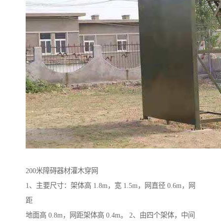
200米障碍器材灌木穿网
1、主要尺寸：架体高 1.8m，宽 1.5m，网直径 0.6m，网
距
地面高 0.8m，网距架体高 0.4m。 2、由四个架体，中间