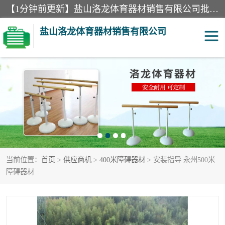
【1分钟前更新】盐山洛龙体育器材销售有限公司批量供应：300米障碍器材、400米障碍器材、部队训练器材、双杠、体操垫、舞蹈把杆等产品。盐山洛龙体育器材销售有限公司经过多年的发展，集研发，生产，销售，售后服务为一体. 奉行“质量，信誉，服务”的宗旨，以开拓创新的精神和真诚守信的态度积极进取。
盐山洛龙体育器材销售有限公司
单双杠
舞蹈把杆
400米障碍器材
体操垫
300米障碍器材
攀爬架
当前位置：
首页
>
供应商机
>
400米障碍器材
> 安装指导 永州500米
塑胶跑道
400米障碍器材1
障碍器材
警犬训练器材
心理行为训练器材