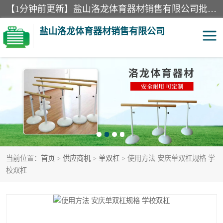
【1分钟前更新】盐山洛龙体育器材销售有限公司批量供应：300米障碍器材、400米障碍器材、部队训练器材、双杠、体操垫、舞蹈把杆等产品。盐山洛龙体育器材销售有限公司经过多年的发展，集研发，生产，销售，售后服务为一体. 奉行“质量，信誉，服务”的宗旨，以开拓创新的精神和真诚守信的态度积极进取。
盐山洛龙体育器材销售有限公司
单双杠
舞蹈把杆
400米障碍器材
体操垫
300米障碍器材
攀爬架
当前位置：
首页
>
供应商机
>
单双杠
> 使用方法 安庆单双杠规格 学
塑胶跑道
400米障碍器材1
校双杠
警犬训练器材
心理行为训练器材