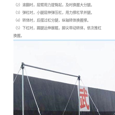
（2）滚翻时，屈臂用力提臀起，及时换握大分腿。
（3）弹杠时，小腿屈伸弹压杠，用力撑杠早并腿。
（4）转体时，后摆过杠分腿，纵轴转体换握撑。
（5）下杠时，踢腿远伸展髋，脚尖带动转体，依次推杠
换握。