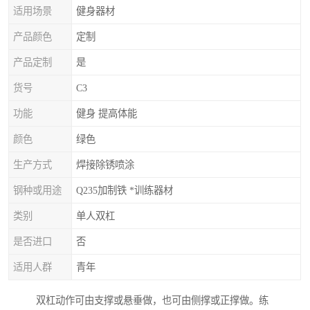
适用场景
健身器材
产品颜色
定制
产品定制
是
货号
C3
功能
健身 提高体能
颜色
绿色
生产方式
焊接除锈喷涂
钢种或用途
Q235加制铁 *训练器材
类别
单人双杠
是否进口
否
适用人群
青年
双杠动作可由支撑或悬垂做，也可由侧撑或正撑做。练