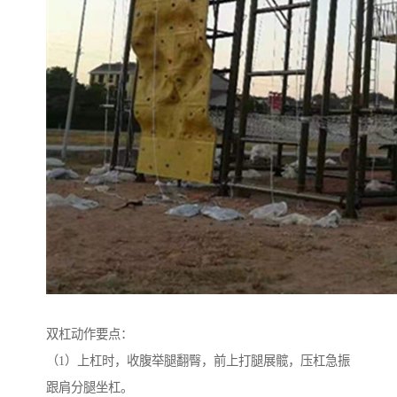
双杠动作要点：
（1）上杠时，收腹举腿翻臀，前上打腿展髋，压杠急振
跟肩分腿坐杠。