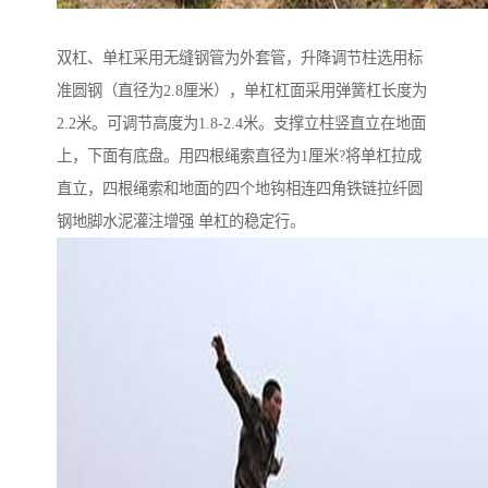
双杠、单杠采用无缝钢管为外套管，升降调节柱选用标
准圆钢（直径为2.8厘米），单杠杠面采用弹簧杠长度为
2.2米。可调节高度为1.8-2.4米。支撑立柱竖直立在地面
上，下面有底盘。用四根绳索直径为1厘米?将单杠拉成
直立，四根绳索和地面的四个地钩相连四角铁链拉纤圆
钢地脚水泥灌注增强 单杠的稳定行。