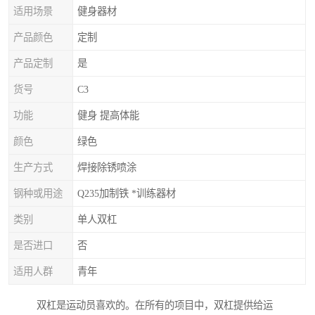
适用场景
健身器材
产品颜色
定制
产品定制
是
货号
C3
功能
健身 提高体能
颜色
绿色
生产方式
焊接除锈喷涂
钢种或用途
Q235加制铁 *训练器材
类别
单人双杠
是否进口
否
适用人群
青年
双杠是运动员喜欢的。在所有的项目中，双杠提供给运