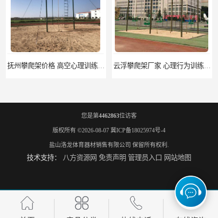
云浮攀爬架厂家 心理行为训练器材 质量保证
濮阳攀爬架价格 训练攀爬架 批发价格
您是第
4462863
位访客
版权所有 ©2026-08-07
冀ICP备18025974号-4
盐山洛龙体育器材销售有限公司
保留所有权利.
技术支持：
八方资源网
免责声明
管理员入口
网站地图
宁德攀爬架参数 爬绳架 量大优惠
荆州攀爬架生产厂家 三合一攀登架 定做加工