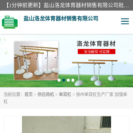
【1分钟前更新】盐山洛龙体育器材销售有限公司批量供应：300米障碍器材、400米障碍器材、部队训练器材、双杠、体操垫、舞蹈把杆等产品。盐山洛龙体育器材销售有限公司经过多年的发展，集研发，生产，销售，售后服务为一体. 奉行“质量，信誉，服务”的宗旨，以开拓创新的精神和真诚守信的态度积极进取。
盐山洛龙体育器材销售有限公司
单双杠
舞蹈把杆
400米障碍器材
体操垫
300米障碍器材
攀爬架
当前位置：
首页
>
供应商机
>
单双杠
> 徐州单双杠生产厂家 加强单
塑胶跑道
400米障碍器材1
杠
警犬训练器材
心理行为训练器材