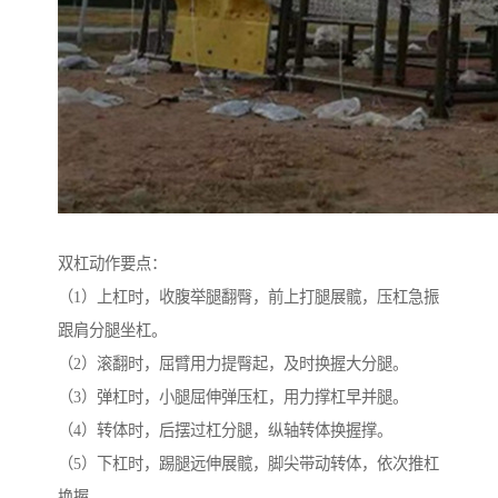
双杠动作要点：
（1）上杠时，收腹举腿翻臀，前上打腿展髋，压杠急振
跟肩分腿坐杠。
（2）滚翻时，屈臂用力提臀起，及时换握大分腿。
（3）弹杠时，小腿屈伸弹压杠，用力撑杠早并腿。
（4）转体时，后摆过杠分腿，纵轴转体换握撑。
（5）下杠时，踢腿远伸展髋，脚尖带动转体，依次推杠
换握。