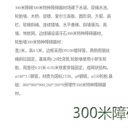
300米障碍300米特种障碍器材场建下水道、双绳水池、
轮胎墙、木桥、层楼、爱尔兰高板、圆形洞、方窗、高
栏、软梯斜绳、连续矮墙、水平悬梯、斜墙壕沟、高
墙、地桩网，边线铺设道牙石300米特种障碍器材。
轮胎墙300米特种障碍器材：
宽2米，高4.5米，边框采用DN100镀锌管，两侧用钢丝
绳斜拉固定，基座用C20砼浇筑;轮胎墙使用小轿车轮
胎，用直径0.03米-0.05米铁索穿插固定，成网状结构。
φ140*3.5钢管，材质为国标235B，φ8钢链，φ550轮胎;基
础：800*800*800;260*260*8预埋件300米特种障碍器
材。