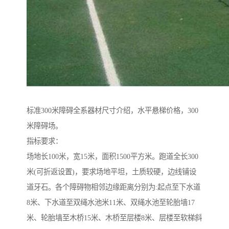
标准300米障碍全系器材尺寸介绍，水平悬梯价格，300
米障碍场。
指标要求：
场地长100米，宽15米，面积1500平方米。跑道全长300
米(可折返设置)，要求场地平坦，土质较硬，边线铺设
道牙石。各个障碍物相邻边缘距离分别为:起点至下水道
8米、下水道至双绳水池米11米、双绳水池至轮胎墙17
米、轮胎墙至木桥15米、木桥至层楼8米、层楼至软梯斜