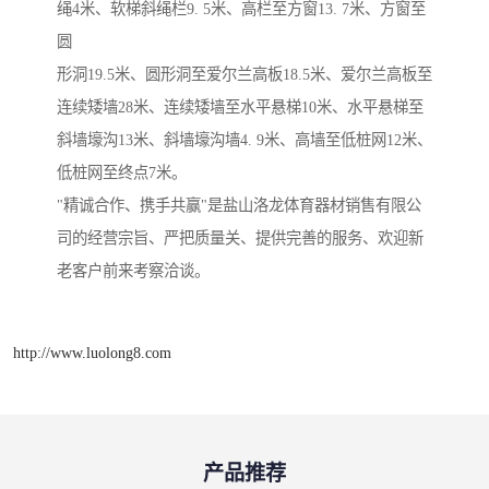
绳4米、软梯斜绳栏9. 5米、高栏至方窗13. 7米、方窗至
圆
形洞19.5米、圆形洞至爱尔兰高板18.5米、爱尔兰高板至
连续矮墙28米、连续矮墙至水平悬梯10米、水平悬梯至
斜墙壕沟13米、斜墙壕沟墙4. 9米、高墙至低桩网12米、
低桩网至终点7米。
"精诚合作、携手共赢"是盐山洛龙体育器材销售有限公
司的经营宗旨、严把质量关、提供完善的服务、欢迎新
老客户前来考察洽谈。
http://www.luolong8.com
产品推荐