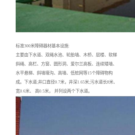
标准300米障碍器材基本设施:
主要由下水道、双绳水池、轮胎墙、木桥、层楼、软梯
斜绳、高栏、方窗、圆形洞、爱尔兰高板、连续矮墙、
水平悬梯、斜墙壕沟、高墙、低桩网等15个障碍物构
成。下水道;井口直径0.7米，井深1.65米;污水道长8米、
宽0.6米、 高0.5米， 并列设两个下水道。