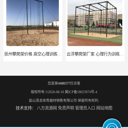
抚州攀爬架价格 高空心理训练器材 标准尺寸
云浮攀爬架厂家 心理行为训练器材 质量保证
您是第
4488377
位访客
版权所有 ©2026-08-10
冀ICP备18025974号-4
盐山洛龙体育器材销售有限公司
保留所有权利.
技术支持：
八方资源网
免责声明
管理员入口
网站地图
濮阳攀爬架价格 训练攀爬架 批发价格
宁德攀爬架参数 爬绳架 量大优惠