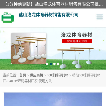
【1分钟前更新】盐山洛龙体育器材销售有限公司批量供应：300米障碍器材、400米障碍器材、部队训练器材、双杠、体操垫、舞蹈把杆等产品。盐山洛龙体育器材销售有限公司经过多年的发展，集研发，生产，销售，售后服务为一体. 奉行“质量，信誉，服务”的宗旨，以开拓创新的精神和真诚守信的态度积极进取。
盐山洛龙体育器材销售有限公司
单双杠
舞蹈把杆
400米障碍器材
体操垫
300米障碍器材
攀爬架
当前位置：
首页
>
供应商机
>
400米障碍器材
> 移动400米障碍器材
塑胶跑道
400米障碍器材1
四川400米障碍器材厂家 使用方法
警犬训练器材
心理行为训练器材