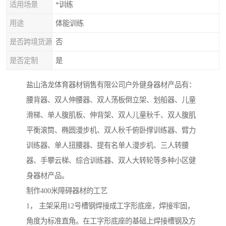
适用场景
*训练
用途
体能训练
是否跨境货源
否
是否定制
是
盐山洛龙体育器材销售有限公司户外健身器材产品有：
腰背器、双人伸腰器、双人荡板倒立架、划船器、儿童
滑梯、单人腹肌板、伸背架、双人儿童秋千、双人腹肌
平衡滚筒、椭圆漫步机、双人秋千俯卧撑训练器、臂力
训练器、单人扭腰器、提有名单人漫步机、三人转腰
器、手攀云梯、综合训练器、双人大转轮等多种小区健
身器材产品。
制作400米障碍器材的工艺
1， 主架采用12号槽钢焊接成工字形底座，焊接牢固，
角度为标准直角。在工字形底座的基础上焊接槽钢及方