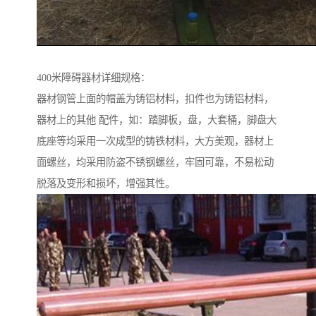
400米障碍器材详细规格：
器材钢管上面的帽盖为铸铝材料，扣件也为铸铝材料，
器材上的其他 配件，如：踏脚板，盘，大套桶，脚盘大
底座等均采用一次成型的铸铁材料，大方美观，器材上
面螺丝，均采用防盗不锈钢螺丝，牢固可靠，不易松动
脱落及变形和损坏，增强其性。