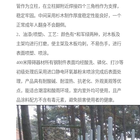
管作为立柱，在立柱脚附近焊接四个三角档作为支撑，
稳定牢固。中间采用杉木制作厚度稳定性能良好，一个
正常成年人翻身不会翻倒。
2、油漆(喷塑)、工艺：颜色有*和军绿两种，对木板及
主架均进行打磨，使主架及木板均刺，不易伤手，进行
表面喷塑、喷涂。
400米障碍器材所有钢制件表面均经酸洗、磷化、打沙等
初级处理后采用进口静电环氧基粉末喷涂完成后表面处
理，产品具有耐酸碱、耐湿热、抗老化、外观美观等优
点，能适合潮湿和酸雨环境，室内室外均可使用，且产
品涂料配方不含有毒元素，避免损害使用者的健康。