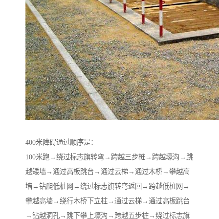
400米障碍通过顺序是：
100米跑→绕过标志旗转弯→跨越三步桩→跨越壕沟→跳
越矮墙→通过高板跳台→通过云梯→通过木桥→攀越高
墙→钻爬低桩网→绕过标志旗转弯返回→跨越低桩网→
攀越高墙→绕行木桥下立柱→通过云梯→通过高板跳台
→钻越洞孔→跳下攀上壕沟→跨越五步桩→绕过标志旗