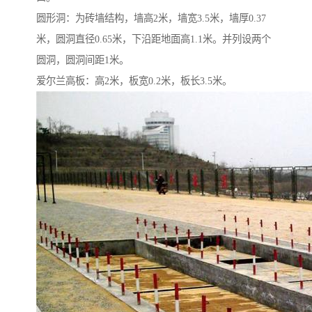
圆形洞：为砖墙结构，墙高2米，墙宽3.5米，墙厚0.37
米，圆洞直径0.65米，下沿距地面高1.1米。并列设两个
圆洞，圆洞间距1米。
爱尔兰高板：高2米，板宽0.2米，板长3.5米。