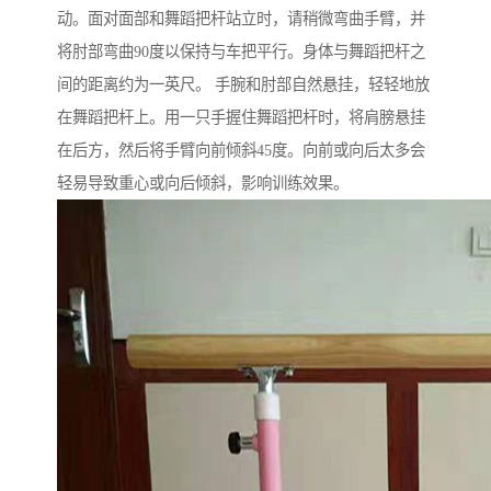
动。面对面部和舞蹈把杆站立时，请稍微弯曲手臂，并
将肘部弯曲90度以保持与车把平行。身体与舞蹈把杆之
间的距离约为一英尺。 手腕和肘部自然悬挂，轻轻地放
在舞蹈把杆上。用一只手握住舞蹈把杆时，将肩膀悬挂
在后方，然后将手臂向前倾斜45度。向前或向后太多会
轻易导致重心或向后倾斜，影响训练效果。