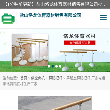
【1分钟前更新】盐山洛龙体育器材销售有限公司批量供应：300米障碍器材、400米障碍器材、部队训练器材、双杠、体操垫、舞蹈把杆等产品。盐山洛龙体育器材销售有限公司经过多年的发展，集研发，生产，销售，售后服务为一体. 奉行“质量，信誉，服务”的宗旨，以开拓创新的精神和真诚守信的态度积极进取。
盐山洛龙体育器材销售有限公司
单双杠
舞蹈把杆
400米障碍器材
体操垫
300米障碍器材
攀爬架
当前位置：
首页
>
供应商机
>
舞蹈把杆
> 舞蹈室舞蹈把杆 厂家电话
塑胶跑道
400米障碍器材1
果洛舞蹈把杆生产厂家
警犬训练器材
心理行为训练器材