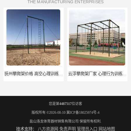
THE MANUFACTURING ENTERPRISES
抚州攀爬架价格 高空心理训练器材 标准尺寸
云浮攀爬架厂家 心理行为训练器材 质量保证
您是第
4487517
位访客
版权所有 ©2026-08-10
冀ICP备18025974号-4
盐山洛龙体育器材销售有限公司
保留所有权利.
技术支持：
八方资源网
免责声明
管理员入口
网站地图