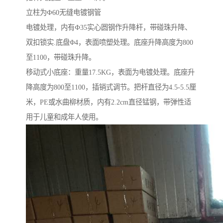
立柱为Ф60无缝电镀钢管
电镀处理，内有Ф35实心圆钢作升降杆，带碰珠升降、
双扣锁实.底盘Φ4，表面喷塑处理。底座升降高度为800
至1100，带碰珠升降。
移动式小底座：重量17.5KG，表面为电镀处理。底座升
降高度为800至1100，插销式调节。把杆直径为4.5-5.5厘
米，PE或水曲柳材质，内有2.2cm直径锰钢，带弹性适
用于儿童和成年人使用。