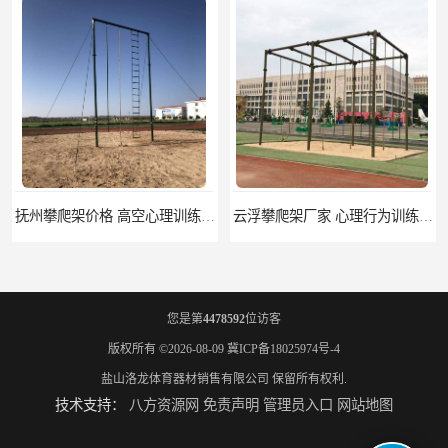
抚州攀爬架价格 高空心理训练器材 标准尺寸
云浮攀爬架厂家 心理行为训练器材 质量保证
您是第
4478592
位访客
版权所有 ©2026-08-09
冀ICP备18025974号-4
盐山洛龙体育器材销售有限公司
保留所有权利.
技术支持：
八方资源网
免责声明
管理员入口
网站地图