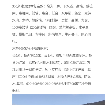
300米障碍器材复杂款：壕沟，房，下水道，高墙，低桩
网，高桩网，矮墙，高台，低台，水平梯，堡垒，双绳
水池，木桥，轮胎墙，软梯斜绳，层楼，高栏，方窗，
1000高矮墙,1200高矮墙，圆窗，爱尔兰高板，水平悬
梯，模拟电网，背摔台，斜墙壕沟，生死关卡，同心同
行。
木桥300米特种障碍器材：
长9米，桥面宽0.3米，高1米，斜板与地面成45度角。桥
身为混凝土结构(也可用木制结构)，采用C20砼浇筑;内
部采用16号钢筋搭架。桥下立柱采用DN140镀锌管，基
座用C20砼浇筑;φ140*3.5钢管，材质为国标235B，防腐
木;基础：600*600*600;260*260*8预埋件300米特种障碍
器材。