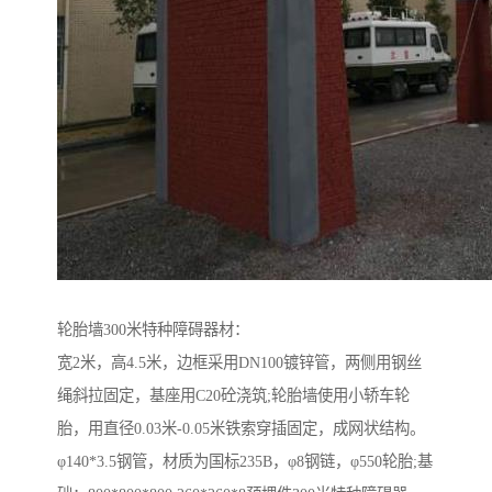
轮胎墙300米特种障碍器材：
宽2米，高4.5米，边框采用DN100镀锌管，两侧用钢丝
绳斜拉固定，基座用C20砼浇筑;轮胎墙使用小轿车轮
胎，用直径0.03米-0.05米铁索穿插固定，成网状结构。
φ140*3.5钢管，材质为国标235B，φ8钢链，φ550轮胎;基