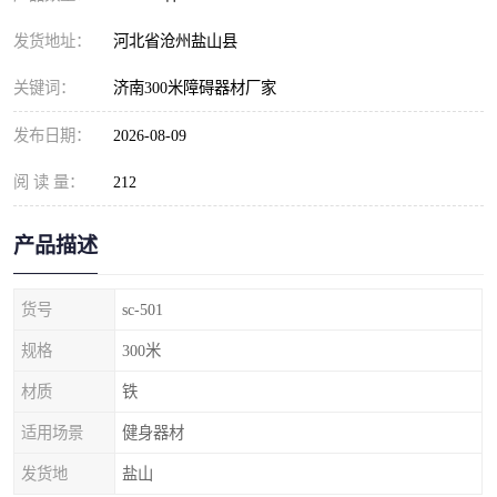
发货地址：
河北省沧州盐山县
关键词：
济南300米障碍器材厂家
发布日期：
2026-08-09
阅 读 量：
212
产品描述
货号
sc-501
规格
300米
材质
铁
适用场景
健身器材
发货地
盐山