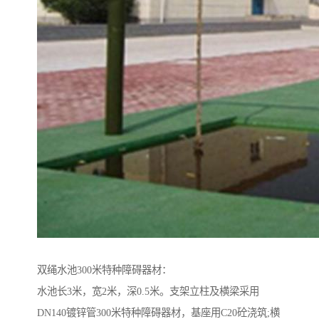
双绳水池300米特种障碍器材：
水池长3米，宽2米，深0.5米。支架立柱及横梁采用
DN140镀锌管300米特种障碍器材，基座用C20砼浇筑;横