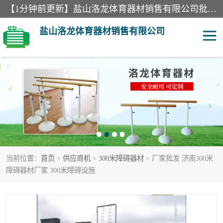
【1分钟前更新】盐山洛龙体育器材销售有限公司批量供应：300米障碍器材、400米障碍器材、部队训练器材、双杠、体操垫、舞蹈把杆等产品。盐山洛龙体育器材销售有限公司经过多年的发展，集研发，生产，销售，售后服务为一体. 奉行“质量，信誉，服务”的宗旨，以开拓创新的精神和真诚守信的态度积极进取。
盐山洛龙体育器材销售有限公司
单双杠
舞蹈把杆
400米障碍器材
体操垫
300米障碍器材
攀爬架
当前位置：
首页
>
供应商机
>
300米障碍器材
> 厂家批发 济南300米
塑胶跑道
400米障碍器材1
障碍器材厂家 300米障碍设施
警犬训练器材
心理行为训练器材