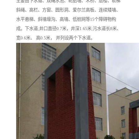
主要由下水道、双绳水池、轮胎墙、木桥、层楼、软梯
斜绳、高栏、方窗、圆形洞、爱尔兰高板、连续矮墙、
水平悬梯、斜墙壕沟、高墙、低桩网等15个障碍物构
成。下水道;井口直径0.7米，井深1.65米;污水道长8米、
宽0.6米、 高0.5米， 并列设两个下水道。