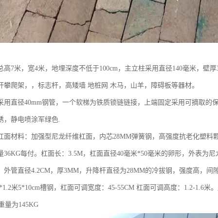
高7米，宽4米，地埋深度不低于100cm，主立柱采用直径140毫米，壁厚
杆攀爬架，，标志杆，高矮墙 地桩网 木马，山羊，障碍板等器材。
采用直径40mm钢管，一个软梯为铁质锁链链接，上端固定采用可摘取的
锈，静电喷涂军绿色.
杠面材料：加强型尼龙纤维杠面，内芯28MM弹簧钢，高强度抗老化塑料颗
36KG每付。杠面长：3.5M，杠面直径40毫米*50毫米的卵形，外表为
外管直径4.2CM，厚3MM，升降杆直径为28MM的冷拔钢，强度高，间
*1.2米5*10cm槽钢，杠面可调宽度：45-55CM 杠面可调高度：1.2-1.6
重量为145KG