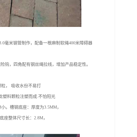
3.0毫米钢管制作，配备一根麻制软绳400米障碍器
保险钩，四角配有钢丝绳拉线，增加产品稳定性。
粒， 吸收水份不易打
尼龙塑料颗粒注塑而成.不怕阳光
隙小。槽钢底座：厚度为3.5MM，
米。底座整体尺寸长：2.8M，