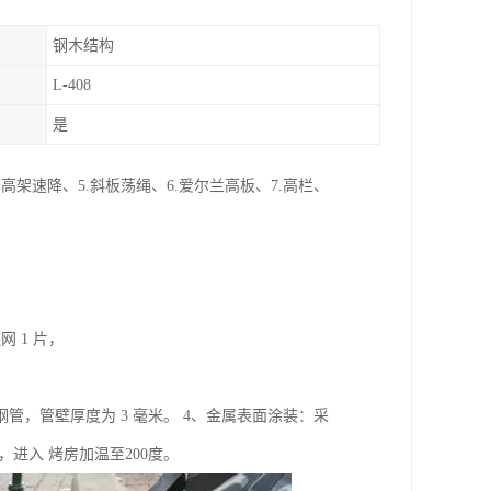
钢木结构
L-408
是
.高架速降、5.斜板荡绳、6.爱尔兰高板、7.高栏、
 1 片，
米钢管，管壁厚度为 3 毫米。 4、金属表面涂装：采
进入 烤房加温至200度。