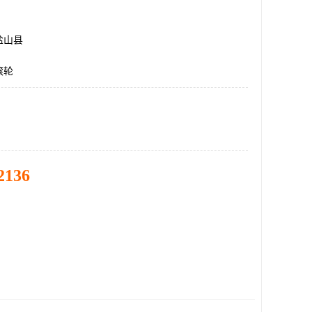
盐山县
滚轮
2136