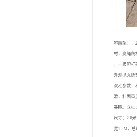
攀爬架；；总
材，爬绳爬
，一根爬杆
外观抛丸除
双杠参数：
滑，杠面重量
暴晒。立柱：
尺寸：2.8米
宽1.2M，总