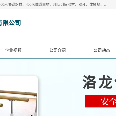
【1分钟前更新】盐山洛龙体育器材销售有限公司批量供应：300米障碍器材、400米障碍器材、部队训练器材、双杠、体操垫、舞蹈把杆等产品。盐山洛龙体育器材销售有限公司经过多年的发展，集研发，生产，销售，售后服务为一体. 奉行“质量，信誉，服务”的宗旨，以开拓创新的精神和真诚守信的态度积极进取。
有限公司
企业视频
公司介绍
公司动态