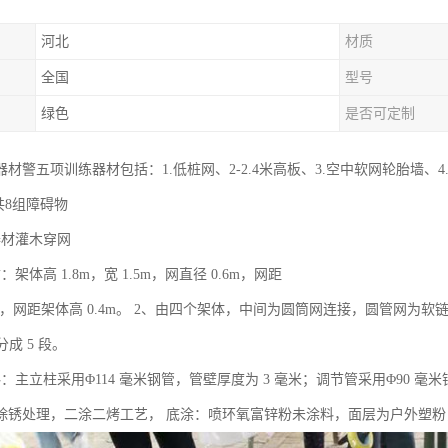
河北
材质
全国
型号
绿色
是否可定制
材警五项训练器材包括：1.低桩网、2-2.4米高板、3.空中软网轮胎墙、4
共8组障碍物
器材灌木穿网
架体高 1.8m，宽 1.5m，网直径 0.6m，网距
8m，网距架体高 0.4m。 2、由四个架体，中间为圆筒网连接，圆管网为软链网
分成 5 段。
：主立柱采用Φ114 毫米钢管，管壁厚度为 3 毫米；调节管采用Φ90 毫
除锈处理，二涂二烤工艺， 底涂：喷环氧富锌粉未涂料，面层为户外塑粉，