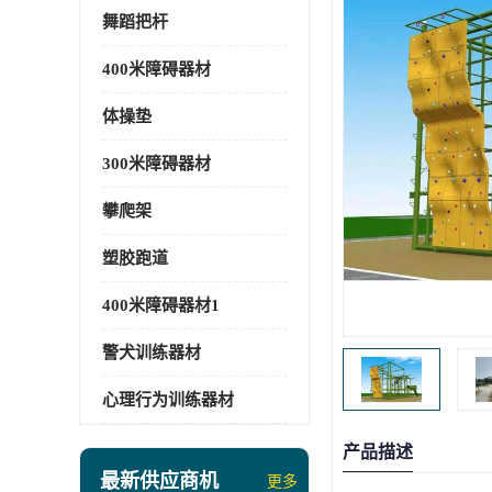
舞蹈把杆
400米障碍器材
体操垫
300米障碍器材
攀爬架
塑胶跑道
400米障碍器材1
警犬训练器材
心理行为训练器材
产品描述
最新供应商机
更多