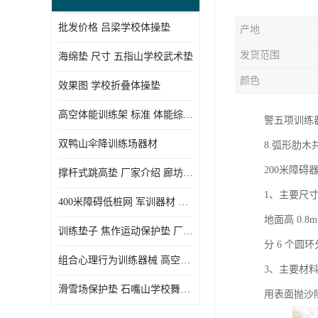
批发价格 吕梁学校体操垫
产地
发货范围
海绵垫 尺寸 五指山学校武术垫
颜色
效果图 学校折叠体操垫
高空体能训练架 标准 体能综合训练架
警五项训练器
双鸭山伞降训练场器材
8.弧形肋木
200米障碍
撑杆式跳高垫 厂家介绍 廊坊舞蹈室体操垫
1、主要尺寸：
400米障碍低桩网 军训器材 厂家实物图
地面高 0.
训练垫子 焦作运动保护垫 厂家销售
分 6 个圆环
组合心理行为训练器械 高空拓展训练架 守信厂家
3、主要材料
滑雪场保护垫 石嘴山学校舞蹈垫
用表面抛沙