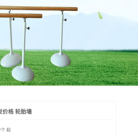
发价格 轮胎墙
/个 起