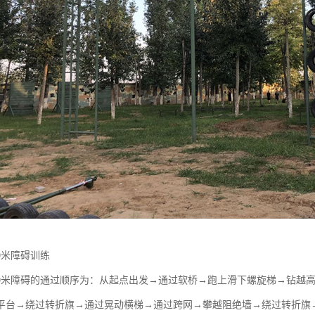
0米障碍训练
00米障碍的通过顺序为：从起点出发→通过软桥→跑上滑下螺旋梯→钻越
平台→绕过转折旗→通过晃动横梯→通过跨网→攀越阻绝墙→绕过转折旗