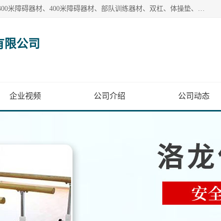
【1分钟前更新】盐山洛龙体育器材销售有限公司批量供应：300米障碍器材、400米障碍器材、部队训练器材、双杠、体操垫、舞蹈把杆等产品。盐山洛龙体育器材销售有限公司经过多年的发展，集研发，生产，销售，售后服务为一体. 奉行“质量，信誉，服务”的宗旨，以开拓创新的精神和真诚守信的态度积极进取。
有限公司
企业视频
公司介绍
公司动态