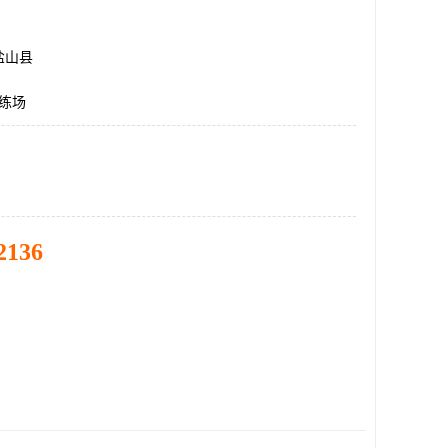
盐山县
训练场
2136