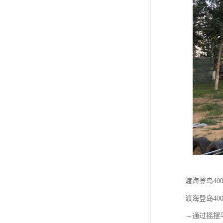
渡海登岛40
渡海登岛4
→通过摇摆