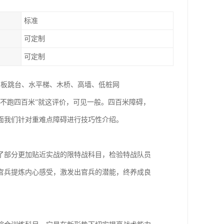
标准
可定制
可定制
、高板跳台、水平梯、木桥、高墙、低桩网
不跑四百米”就这评价，可见一般。四百米障碍，
面我们针对重难点障碍进行技巧性介绍。
添了部分更加贴近实战的限特战科目，检验特战队员
官兵提炼内心感受，激发出官兵的潜能，终养成良