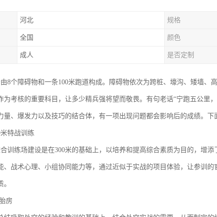
河北
规格
全国
颜色
成人
是否定制
碍场由8个障碍物和一条100米跑道构成。障碍物依次为跨桩、壕沟、矮墙
作为考核的重要科目，让多少精兵强将望而敬畏。有句老话“宁跑五公里，
力量、爆发力以及技巧的结合体，有一项出现问题都会影响后的成绩。下
0米特战训练
战综合训练场建设是在300米的基础上，以培养和提高综合素质为目的，增
能、战术心理、小组协同能力等，通过近似于实战的项目体验，让参训的
质。
轮胎房