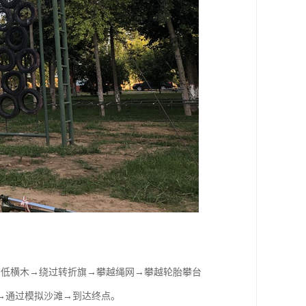
高低横木→绕过转折旗→攀越绳网→攀越轮胎攀台
→通过模拟沙滩→到达终点。