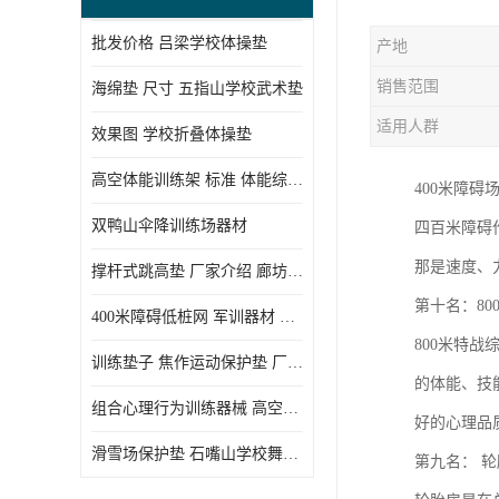
批发价格 吕梁学校体操垫
产地
销售范围
海绵垫 尺寸 五指山学校武术垫
适用人群
效果图 学校折叠体操垫
高空体能训练架 标准 体能综合训练架
400米障
双鸭山伞降训练场器材
四百米障碍
那是速度、
撑杆式跳高垫 厂家介绍 廊坊舞蹈室体操垫
第十名：80
400米障碍低桩网 军训器材 厂家实物图
800米特
训练垫子 焦作运动保护垫 厂家销售
的体能、技
组合心理行为训练器械 高空拓展训练架 守信厂家
好的心理品
滑雪场保护垫 石嘴山学校舞蹈垫
第九名： 