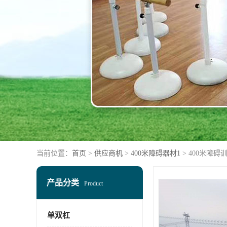
当前位置：
首页
>
供应商机
>
400米障碍器材1
> 400米障碍
产品分类
Product
单双杠