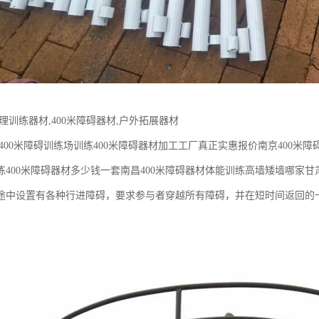
理训练器材,400米障碍器材,户外拓展器材
400米障碍训练场训练400米障碍器材加工工厂真正实惠报价南京400米障
练400米障碍器材多少钱一套南昌400米障碍器材体能训练高墙矮墙哪家甘
途中设置有各种行进障碍，要求参与者穿越所有障碍，并在短时间返回的