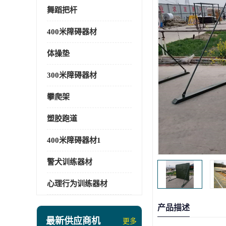
舞蹈把杆
400米障碍器材
体操垫
300米障碍器材
攀爬架
塑胶跑道
400米障碍器材1
警犬训练器材
心理行为训练器材
产品描述
最新供应商机
更多