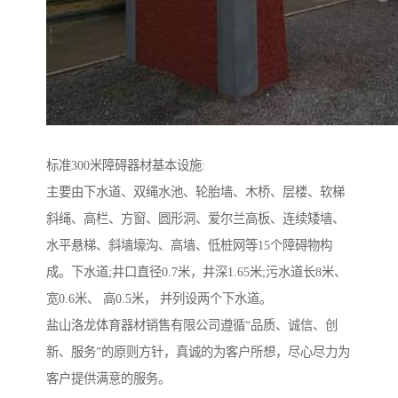
标准300米障碍器材基本设施:
主要由下水道、双绳水池、轮胎墙、木桥、层楼、软梯
斜绳、高栏、方窗、圆形洞、爱尔兰高板、连续矮墙、
水平悬梯、斜墙壕沟、高墙、低桩网等15个障碍物构
成。下水道;井口直径0.7米，井深1.65米;污水道长8米、
宽0.6米、 高0.5米， 并列设两个下水道。
盐山洛龙体育器材销售有限公司遵循“品质、诚信、创
新、服务”的原则方针，真诚的为客户所想，尽心尽力为
客户提供满意的服务。