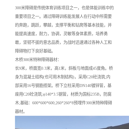
300米障碍是传统体育训练项目之一，也是体能训练中的
重要项目之一。通过障碍训练能发展人在行动中所需要
的奔跑，跳跃，攀越，支撑平衡和钻爬等基本技能，并
能提高速度，耐力，协调，灵敏等身体素质，培养勇
敢，坚韧不拔的意志品质，为战时迅速通过各种人工和
障碍物打下良好基础。
木桥300米特种障碍器材：
长9米，桥面宽0.3米，高1米，斜板与地面成45度角。桥
身为混凝土结构(也可用木制结构)，采用C20砼浇筑;内
部采用16号钢筋搭架。桥下立柱采用DN140镀锌管，基
座用C20砼浇筑;φ140*3.5钢管，材质为国标235B，防腐
木;基础：600*600*600;260*260*8预埋件300米特种障碍
器材。