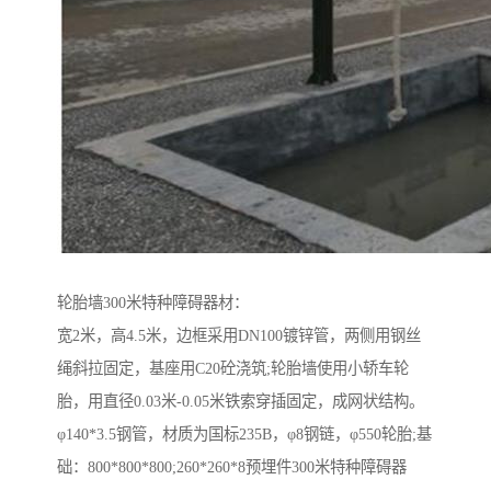
轮胎墙300米特种障碍器材：
宽2米，高4.5米，边框采用DN100镀锌管，两侧用钢丝
绳斜拉固定，基座用C20砼浇筑;轮胎墙使用小轿车轮
胎，用直径0.03米-0.05米铁索穿插固定，成网状结构。
φ140*3.5钢管，材质为国标235B，φ8钢链，φ550轮胎;基
础：800*800*800;260*260*8预埋件300米特种障碍器