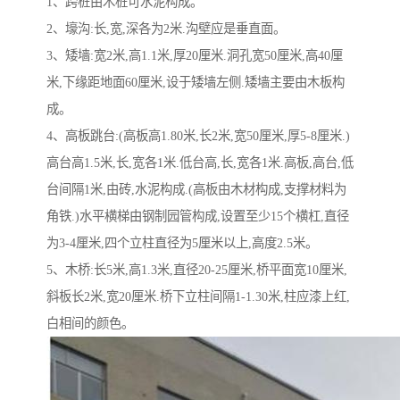
1、跨桩由木桩可水泥构成。
2、壕沟:长,宽,深各为2米.沟壁应是垂直面。
3、矮墙:宽2米,高1.1米,厚20厘米.洞孔宽50厘米,高40厘
米,下缘距地面60厘米,设于矮墙左侧.矮墙主要由木板构
成。
4、高板跳台:(高板高1.80米,长2米,宽50厘米,厚5-8厘米.)
高台高1.5米,长,宽各1米.低台高,长,宽各1米.高板,高台,低
台间隔1米,由砖,水泥构成.(高板由木材构成,支撑材料为
角铁.)水平横梯由钢制园管构成,设置至少15个横杠,直径
为3-4厘米,四个立柱直径为5厘米以上,高度2.5米。
5、木桥:长5米,高1.3米,直径20-25厘米,桥平面宽10厘米,
斜板长2米,宽20厘米.桥下立柱间隔1-1.30米,柱应漆上红,
白相间的颜色。