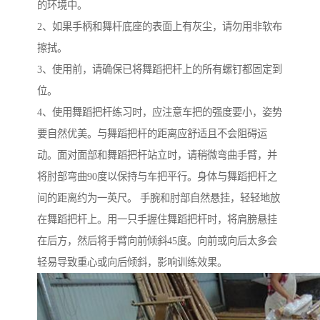
的环境中。
2、如果手柄和舞杆底座的表面上有灰尘，请勿用非软布
擦拭。
3、使用前，请确保已将舞蹈把杆上的所有螺钉都固定到
位。
4、使用舞蹈把杆练习时，应注意车把的强度要小，姿势
要自然优美。与舞蹈把杆的距离应舒适且不会阻碍运
动。面对面部和舞蹈把杆站立时，请稍微弯曲手臂，并
将肘部弯曲90度以保持与车把平行。身体与舞蹈把杆之
间的距离约为一英尺。 手腕和肘部自然悬挂，轻轻地放
在舞蹈把杆上。用一只手握住舞蹈把杆时，将肩膀悬挂
在后方，然后将手臂向前倾斜45度。向前或向后太多会
轻易导致重心或向后倾斜，影响训练效果。