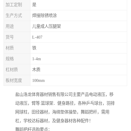
加工定制
是
生产方式
焊接除锈喷涂
用途
儿童成人压腿架
货号
L-407
材质
铁
规格
1-4m
杠材质
木质
板材宽度
100mm
盐山洛龙体育器材销售有限公司主要产品电动液压，移
动液压，臂等:篮球架．健身路径，各种乒乓球台，羽排
网球柱，田径器材，海绵垫体操垫，舞蹈把杆，需用
杠，学校达标器材，及健身器材各种配件！
舞蹈把杆选购要点：