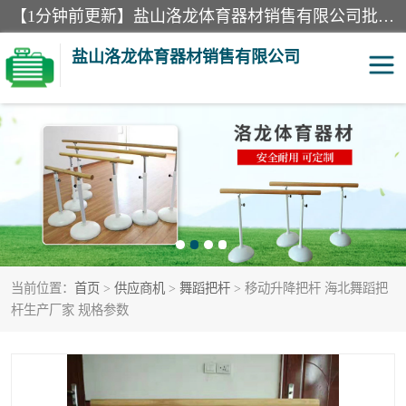
【1分钟前更新】盐山洛龙体育器材销售有限公司批量供应：300米障碍器材、400米障碍器材、部队训练器材、双杠、体操垫、舞蹈把杆等产品。盐山洛龙体育器材销售有限公司经过多年的发展，集研发，生产，销售，售后服务为一体. 奉行“质量，信誉，服务”的宗旨，以开拓创新的精神和真诚守信的态度积极进取。
盐山洛龙体育器材销售有限公司
单双杠
舞蹈把杆
400米障碍器材
体操垫
300米障碍器材
攀爬架
当前位置：
首页
>
供应商机
>
舞蹈把杆
> 移动升降把杆 海北舞蹈把
塑胶跑道
400米障碍器材1
杆生产厂家 规格参数
警犬训练器材
心理行为训练器材