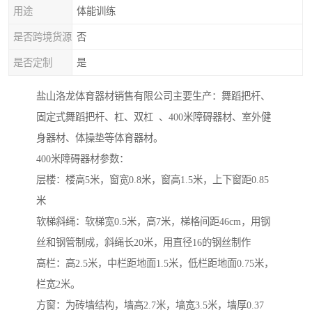
用途
体能训练
是否跨境货源
否
是否定制
是
盐山洛龙体育器材销售有限公司主要生产：舞蹈把杆、
固定式舞蹈把杆、杠、双杠 、400米障碍器材、室外健
身器材、体操垫等体育器材。
400米障碍器材参数：
层楼：楼高5米，窗宽0.8米，窗高1.5米，上下窗距0.85
米
软梯斜绳：软梯宽0.5米，高7米，梯格间距46cm，用钢
丝和钢管制成，斜绳长20米，用直径16的钢丝制作
高栏：高2.5米，中栏距地面1.5米，低栏距地面0.75米，
栏宽2米。
方窗：为砖墙结构，墙高2.7米，墙宽3.5米，墙厚0.37