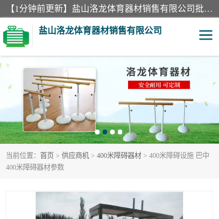
【1分钟前更新】盐山洛龙体育器材销售有限公司批量供应：300米障碍器材、400米障碍器材、部队训练器材、双杠、体操垫、舞蹈把杆等产品。盐山洛龙体育器材销售有限公司经过多年的发展，集研发，生产，销售，售后服务为一体. 奉行“质量，信誉，服务”的宗旨，以开拓创新的精神和真诚守信的态度积极进取。
盐山洛龙体育器材销售有限公司
单双杠
舞蹈把杆
400米障碍器材
体操垫
300米障碍器材
攀爬架
当前位置：
首页
>
供应商机
>
400米障碍器材
> 400米障碍设施 巴中
塑胶跑道
400米障碍器材1
400米障碍器材参数
警犬训练器材
心理行为训练器材