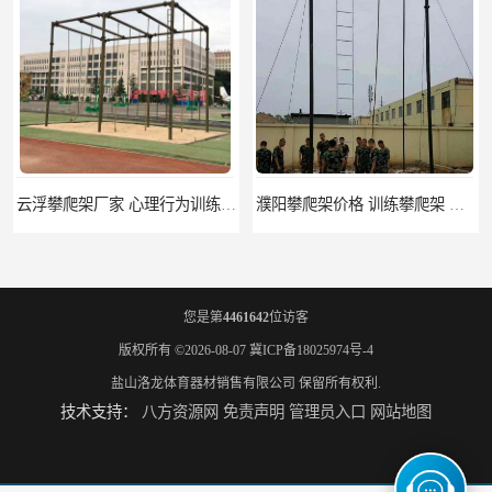
云浮攀爬架厂家 心理行为训练器材 质量保证
濮阳攀爬架价格 训练攀爬架 批发价格
您是第
4461642
位访客
版权所有 ©2026-08-07
冀ICP备18025974号-4
盐山洛龙体育器材销售有限公司
保留所有权利.
技术支持：
八方资源网
免责声明
管理员入口
网站地图
宁德攀爬架参数 爬绳架 量大优惠
荆州攀爬架生产厂家 三合一攀登架 定做加工