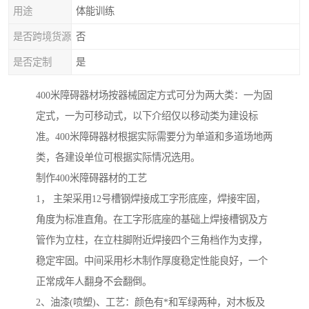
用途
体能训练
是否跨境货源
否
是否定制
是
400米障碍器材场按器械固定方式可分为两大类：一为固
定式，一为可移动式，以下介绍仅以移动类为建设标
准。400米障碍器材根据实际需要分为单道和多道场地两
类，各建设单位可根据实际情况选用。
制作400米障碍器材的工艺
1， 主架采用12号槽钢焊接成工字形底座，焊接牢固，
角度为标准直角。在工字形底座的基础上焊接槽钢及方
管作为立柱，在立柱脚附近焊接四个三角档作为支撑，
稳定牢固。中间采用杉木制作厚度稳定性能良好，一个
正常成年人翻身不会翻倒。
2、油漆(喷塑)、工艺：颜色有*和军绿两种，对木板及