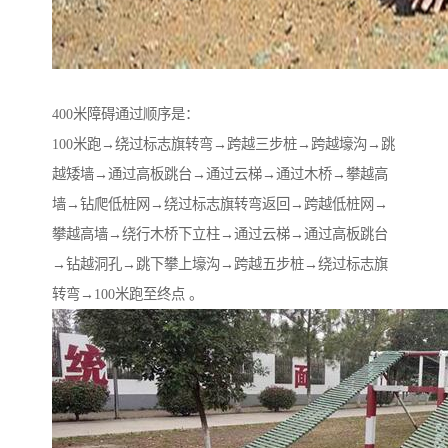
400米障碍通过顺序是：
100米跑→绕过标志旗转弯→跨越三步桩→跨越壕沟→跳
越矮墙→通过高板跳台→通过云梯→通过木桥→攀越高
墙→钻爬低桩网→绕过标志旗转弯返回→跨越低桩网→
攀越高墙→绕行木桥下立柱→通过云梯→通过高板跳台
→钻越洞孔→跳下攀上壕沟→跨越五步桩→绕过标志旗
转弯→100米跑至终点 。