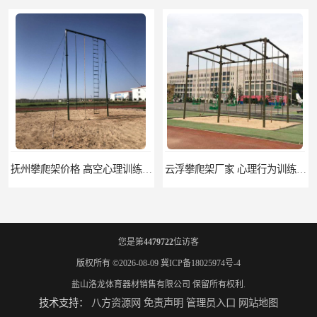
云浮攀爬架厂家 心理行为训练器材 质量保证
濮阳攀爬架价格 训练攀爬架 批发价格
您是第
4479722
位访客
版权所有 ©2026-08-09
冀ICP备18025974号-4
盐山洛龙体育器材销售有限公司
保留所有权利.
技术支持：
八方资源网
免责声明
管理员入口
网站地图