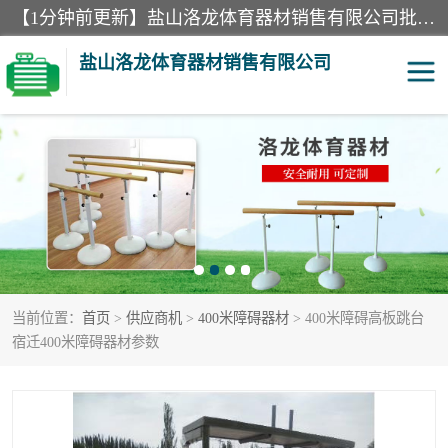
【1分钟前更新】盐山洛龙体育器材销售有限公司批量供应：300米障碍器材、400米障碍器材、部队训练器材、双杠、体操垫、舞蹈把杆等产品。盐山洛龙体育器材销售有限公司经过多年的发展，集研发，生产，销售，售后服务为一体. 奉行“质量，信誉，服务”的宗旨，以开拓创新的精神和真诚守信的态度积极进取。
盐山洛龙体育器材销售有限公司
单双杠
舞蹈把杆
400米障碍器材
体操垫
300米障碍器材
攀爬架
当前位置：
首页
>
供应商机
>
400米障碍器材
> 400米障碍高板跳台
塑胶跑道
400米障碍器材1
宿迁400米障碍器材参数
警犬训练器材
心理行为训练器材