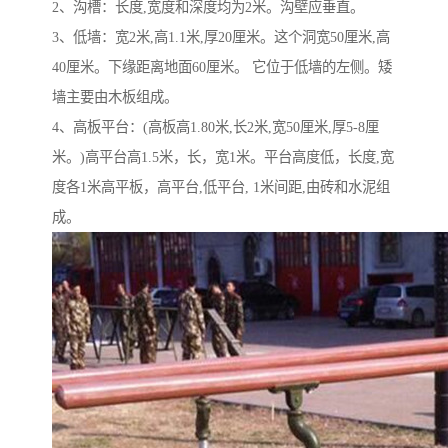
2、沟槽：长度,宽度和深度均为2米。沟壁应垂直。
3、低墙：宽2米,高1.1米,厚20厘米。这个洞宽50厘米,高
40厘米。下缘距离地面60厘米。 它位于低墙的左侧。矮
墙主要由木板组成。
4、高板平台：(高板高1.80米,长2米,宽50厘米,厚5-8厘
米。)高平台高1.5米，长，宽1米。平台高度低，长度,宽
度各1米高平板，高平台,低平台, 1米间距,由砖和水泥组
成。