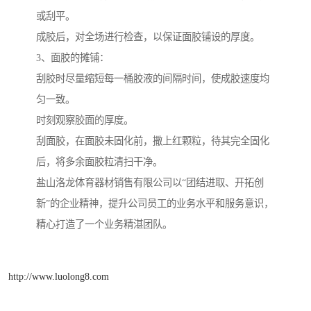
或刮平。
成胶后，对全场进行检查，以保证面胶铺设的厚度。
3、面胶的摊铺：
刮胶时尽量缩短每一桶胶液的间隔时间，使成胶速度均
匀一致。
时刻观察胶面的厚度。
刮面胶，在面胶未固化前，撒上红颗粒，待其完全固化
后，将多余面胶粒清扫干净。
盐山洛龙体育器材销售有限公司以“团结进取、开拓创
新”的企业精神，提升公司员工的业务水平和服务意识，
精心打造了一个业务精湛团队。
http://www.luolong8.com