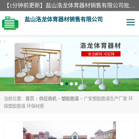
【1分钟前更新】盐山洛龙体育器材销售有限公司批量供应：300米障碍器材、400米障碍器材、部队训练器材、双杠、体操垫、舞蹈把杆等产品。盐山洛龙体育器材销售有限公司经过多年的发展，集研发，生产，销售，售后服务为一体. 奉行“质量，信誉，服务”的宗旨，以开拓创新的精神和真诚守信的态度积极进取。
盐山洛龙体育器材销售有限公司
单双杠
舞蹈把杆
400米障碍器材
体操垫
300米障碍器材
攀爬架
当前位置：
首页
>
供应商机
>
塑胶跑道
> 广安塑胶跑道生产厂家 环
塑胶跑道
400米障碍器材1
保塑胶跑道 环保材质
警犬训练器材
心理行为训练器材