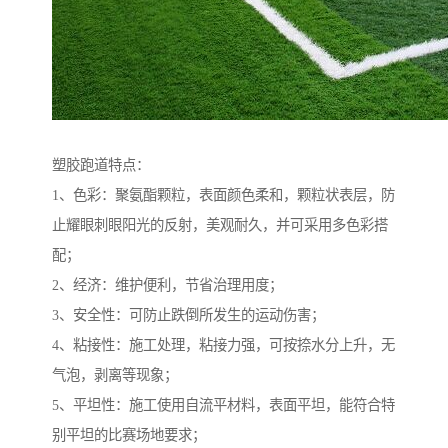
塑胶跑道特点：
1、色彩：聚氨酯颗粒，表面颜色柔和，颗粒状表层，防
止耀眼刺眼阳光的反射，美观耐久，并可采用多色彩搭
配；
2、经济：维护便利，节省治理用度；
3、安全性：可防止跌倒所发生的运动伤害；
4、粘接性：施工处理，粘接力强，可按捺水分上升，无
气泡，剥离等现象；
5、平坦性：施工使用自流平材料，表面平坦，能符合特
别平坦的比赛场地要求；