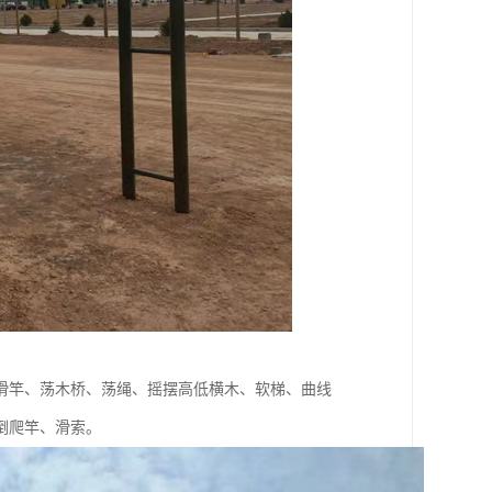
滑竿、荡木桥、荡绳、摇摆高低横木、软梯、曲线
倒爬竿、滑索。