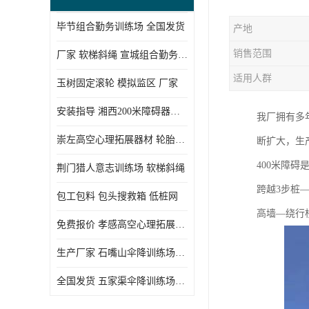
毕节组合勤务训练场 全国发货
产地
销售范围
厂家 软梯斜绳 宣城组合勤务训练场
适用人群
玉树固定滚轮 模拟监区 厂家
安装指导 湘西200米障碍器材 模拟机降平台
我厂拥有多
崇左高空心理拓展器材 轮胎墙 技术参数
断扩大，生
400米障碍
荆门猎人意志训练场 软梯斜绳
跨越3步桩
包工包料 包头搜救箱 低桩网
高墙—绕行
免费报价 孝感高空心理拓展器材 低桩网
生产厂家 石嘴山伞降训练场器材 空中单杠
全国发货 五家渠伞降训练场器材 低桩网