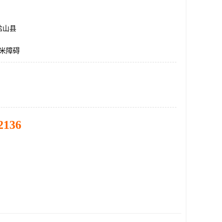
盐山县
0米障碍
2136