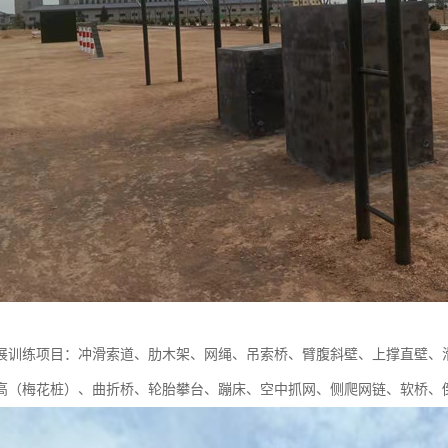
展训练项目：冲滑索道、肋木架、网绳、吊索桥、臂腹斜壁、上撑直壁、
高（梅花桩）、曲折桥、轮胎攀台、蹦床、空中抓网、侧爬网链、软桥、