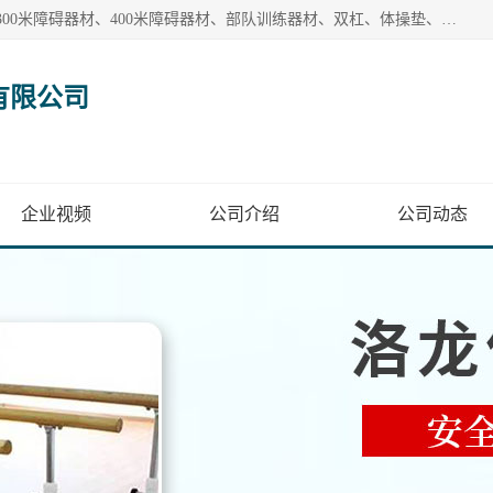
【1分钟前更新】盐山洛龙体育器材销售有限公司批量供应：300米障碍器材、400米障碍器材、部队训练器材、双杠、体操垫、舞蹈把杆等产品。盐山洛龙体育器材销售有限公司经过多年的发展，集研发，生产，销售，售后服务为一体. 奉行“质量，信誉，服务”的宗旨，以开拓创新的精神和真诚守信的态度积极进取。
有限公司
企业视频
公司介绍
公司动态