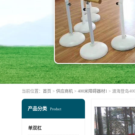
当前位置：
首页
>
供应商机
>
400米障碍器材1
> 渡海登岛4
产品分类
Product
单双杠