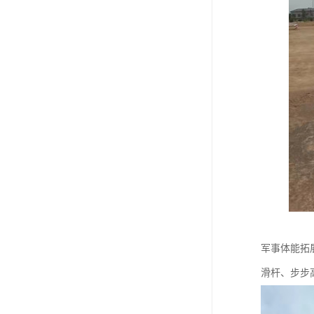
军事体能拓
滑杆、步步