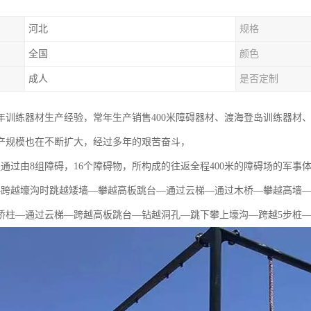
河北
规格
全国
颜色
成人
是否定制
年训练器材生产经验，常年生产销售400米障碍器材、渡海登岛训练器材
产规模也在不断扩大，经过多年的艰苦奋斗，
是通过由8组障碍，16个障碍物，所构成的往返全程400米的障碍场的军事
—跨越壕沟时跳越矮墙—攀越高板跳台—通过云梯—通过木桥—攀越高墙—
桥柱—通过云梯—跨越高板跳台—钻越洞孔—跳下攀上壕沟—跨越5步桩—转