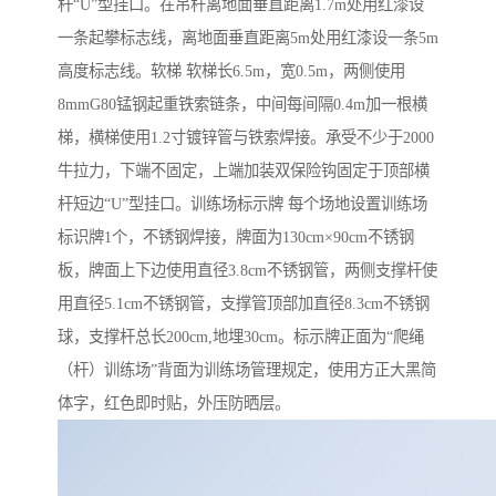
杆“U”型挂口。在吊杆离地面垂直距离1.7m处用红漆设
一条起攀标志线，离地面垂直距离5m处用红漆设一条5m
高度标志线。软梯 软梯长6.5m，宽0.5m，两侧使用
8mmG80锰钢起重铁索链条，中间每间隔0.4m加一根横
梯，横梯使用1.2寸镀锌管与铁索焊接。承受不少于2000
牛拉力，下端不固定，上端加装双保险钩固定于顶部横
杆短边“U”型挂口。训练场标示牌 每个场地设置训练场
标识牌1个，不锈钢焊接，牌面为130cm×90cm不锈钢
板，牌面上下边使用直径3.8cm不锈钢管，两侧支撑杆使
用直径5.1cm不锈钢管，支撑管顶部加直径8.3cm不锈钢
球，支撑杆总长200cm,地埋30cm。标示牌正面为“爬绳
（杆）训练场”背面为训练场管理规定，使用方正大黑简
体字，红色即时贴，外压防晒层。