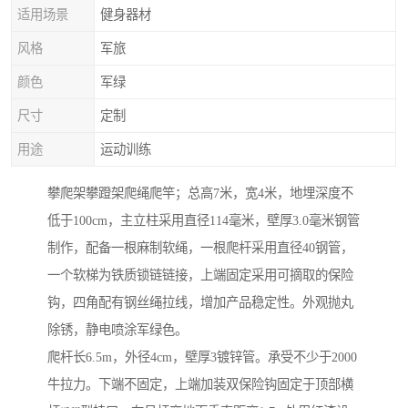
适用场景
健身器材
风格
军旅
颜色
军绿
尺寸
定制
用途
运动训练
攀爬架攀蹬架爬绳爬竿；总高7米，宽4米，地埋深度不
低于100cm，主立柱采用直径114毫米，壁厚3.0毫米钢管
制作，配备一根麻制软绳，一根爬杆采用直径40钢管，
一个软梯为铁质锁链链接，上端固定采用可摘取的保险
钩，四角配有钢丝绳拉线，增加产品稳定性。外观抛丸
除锈，静电喷涂军绿色。
爬杆长6.5m，外径4cm，壁厚3镀锌管。承受不少于2000
牛拉力。下端不固定，上端加装双保险钩固定于顶部横