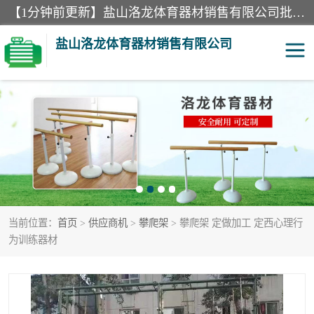
【1分钟前更新】盐山洛龙体育器材销售有限公司批量供应：300米障碍器材、400米障碍器材、部队训练器材、双杠、体操垫、舞蹈把杆等产品。盐山洛龙体育器材销售有限公司经过多年的发展，集研发，生产，销售，售后服务为一体. 奉行“质量，信誉，服务”的宗旨，以开拓创新的精神和真诚守信的态度积极进取。
盐山洛龙体育器材销售有限公司
单双杠
舞蹈把杆
400米障碍器材
体操垫
300米障碍器材
攀爬架
当前位置：
首页
>
供应商机
>
攀爬架
> 攀爬架 定做加工 定西心理行
塑胶跑道
400米障碍器材1
为训练器材
警犬训练器材
心理行为训练器材