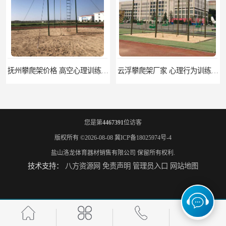
抚州攀爬架价格 高空心理训练器材 标准尺寸
云浮攀爬架厂家 心理行为训练器材 质量保证
您是第
4467391
位访客
版权所有 ©2026-08-08
冀ICP备18025974号-4
盐山洛龙体育器材销售有限公司
保留所有权利.
技术支持：
八方资源网
免责声明
管理员入口
网站地图
濮阳攀爬架价格 训练攀爬架 批发价格
宁德攀爬架参数 爬绳架 量大优惠