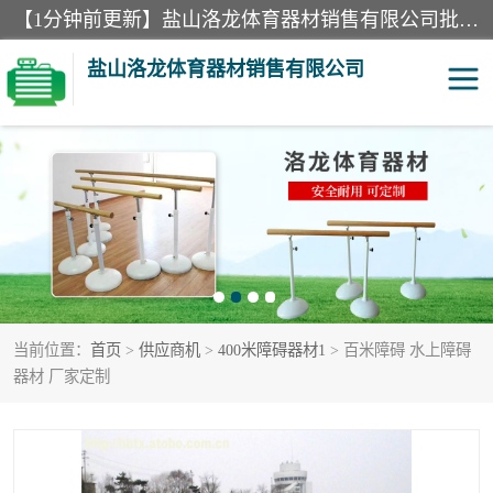
【1分钟前更新】盐山洛龙体育器材销售有限公司批量供应：300米障碍器材、400米障碍器材、部队训练器材、双杠、体操垫、舞蹈把杆等产品。盐山洛龙体育器材销售有限公司经过多年的发展，集研发，生产，销售，售后服务为一体. 奉行“质量，信誉，服务”的宗旨，以开拓创新的精神和真诚守信的态度积极进取。
盐山洛龙体育器材销售有限公司
单双杠
舞蹈把杆
400米障碍器材
体操垫
300米障碍器材
攀爬架
当前位置：
首页
>
供应商机
>
400米障碍器材1
> 百米障碍 水上障碍
塑胶跑道
400米障碍器材1
器材 厂家定制
警犬训练器材
心理行为训练器材