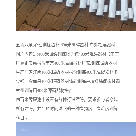
五项八项,心理训练器材,400米障碍器材,户外拓展器材
图片内容是:400米障碍训练场训练400米障碍器材加工工
厂真正实惠报价南京400米障碍器材厂家,训练障碍器材
生产厂家江西400米障碍器材报价训练400米障碍器材多
少钱一套南昌400米障碍器材体能训练高墙矮墙哪家甘肃
兰州训练用400米障碍器材生产
四百米障碍途中设置有各种行进障碍，要求参与者穿越
所有障碍，并在短时间返回的一种高强度、高难度训练
科目·。