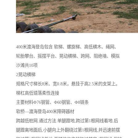
400米渡海登岛包含 软梯、螺旋梯、高低横木、绳网、
轮胎攀台、摇摆平台、晃动横梯、跨网、阻绝墙、模拟
沙滩共10项
2晃动横梯
规格尺寸梯长8米、宽0.8米，悬挂于高2.5米的支架上。
梯杠高低错落柔性连接
主要材料Ф76钢管、Ф60钢管、Ф8链条
软桥—渡海登岛400米障碍器材
跨越低桩网.通过方法.单腿蹬地,跨过第1根网线着地.后
腿蹬离地面后,小腿向上外翻绕过第1根网线,并迅速前摆