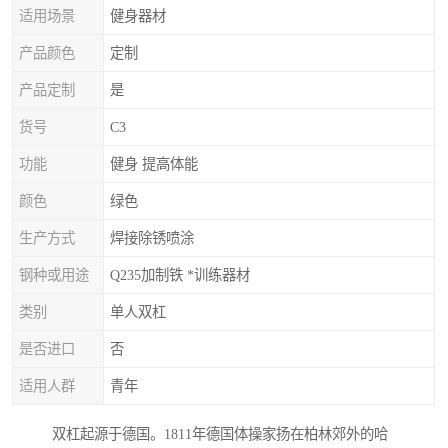
适用场景
健身器材
产品颜色
定制
产品定制
是
货号
C3
功能
健身 提高体能
颜色
绿色
生产方式
焊接除锈喷涂
钢种或用途
Q235加制铁 *训练器材
类别
单人双杠
是否进口
否
适用人群
青年
双杠起源于德国。1811年德国体操家扬在柏林郊外的哈