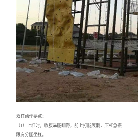
双杠动作要点：
（1）上杠时，收腹举腿翻臀，前上打腿展髋，压杠急振
跟肩分腿坐杠。