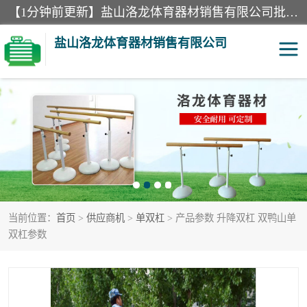
【1分钟前更新】盐山洛龙体育器材销售有限公司批量供应：300米障碍器材、400米障碍器材、部队训练器材、双杠、体操垫、舞蹈把杆等产品。盐山洛龙体育器材销售有限公司经过多年的发展，集研发，生产，销售，售后服务为一体. 奉行“质量，信誉，服务”的宗旨，以开拓创新的精神和真诚守信的态度积极进取。
盐山洛龙体育器材销售有限公司
单双杠
舞蹈把杆
400米障碍器材
体操垫
300米障碍器材
攀爬架
当前位置：
首页
>
供应商机
>
单双杠
> 产品参数 升降双杠 双鸭山单
塑胶跑道
400米障碍器材1
双杠参数
警犬训练器材
心理行为训练器材