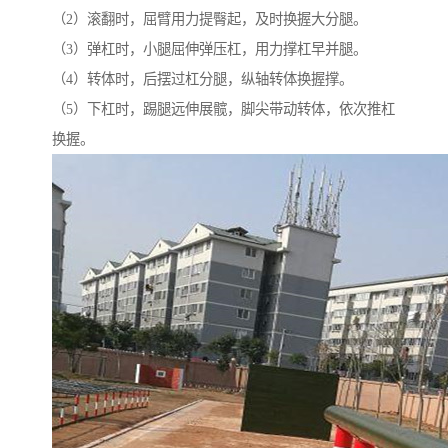
（2）滚翻时，屈臂用力提臀起，及时换握大分腿。
（3）弹杠时，小腿屈伸弹压杠，用力撑杠早并腿。
（4）转体时，后摆过杠分腿，纵轴转体换握撑。
（5）下杠时，踢腿远伸展髋，脚尖带动转体，依次推杠
换握。