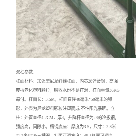
双杠参数：
杠面材料：加强型尼龙纤维杠面，内芯28弹簧钢，高强
度抗老化塑料颗粒，吸收水份不易打滑，杠面重量36KG
每付。杠面长：3.5M，杠面直径40毫米*50毫米的卵
形，外表为尼龙塑料颗粒注塑而成.不怕阳光暴晒。立
柱：外管直径4.2CM，厚3，升降杆直径为28的冷拔钢，
强度高，间隙小。槽钢底座：厚度为3.5，尺寸：2.8米
*1.2米5*10cm槽钢，杠面可调宽度：45-5杠面可调高