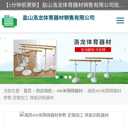
【1分钟前更新】盐山洛龙体育器材销售有限公司批量供应：300米障碍器材、400米障碍器材、部队训练器材、双杠、体操垫、舞蹈把杆等产品。盐山洛龙体育器材销售有限公司经过多年的发展，集研发，生产，销售，售后服务为一体. 奉行“质量，信誉，服务”的宗旨，以开拓创新的精神和真诚守信的态度积极进取。
盐山洛龙体育器材销售有限公司
单双杠
舞蹈把杆
400米障碍器材
体操垫
300米障碍器材
攀爬架
当前位置：
首页
>
供应商机
>
400米障碍器材
> 湘西400米障碍器材
塑胶跑道
400米障碍器材1
参数 定做加工 体能训练器材
警犬训练器材
心理行为训练器材