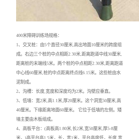
400米障碍训练场规格：
1、交叉桩：由5个直径30厘米,高出地面10厘米的跨度组
成。右边三个桩的中点相距2.30米,距离跑道中线30厘米,
距离桩的末端线5米。两个桩的中点相距2.30米,距离跑道
中心线60厘米,桩的中点距离终点线6.15米。这些桩由水
泥制成。
2、沟槽：长度,宽度和深度均为2米。沟壁应垂直。
3、低墙：宽2米,高1.1米,厚20厘米。这个洞宽50厘米,高
40厘米。下缘距离地面60厘米。 它位于低墙的左侧。矮
墙主要由木板组成。
4、高板平台：(高板高1.80米,长2米,宽50厘米,厚5-8厘
米。)高平台高1.5米，长，宽1米。平台高度低，长度,宽