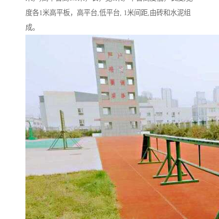
度各1米高平板，高平台,低平台, 1米间距,由砖和水泥组
成。