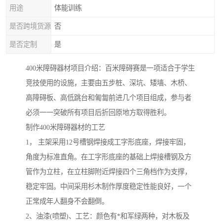
用途
体能训练
是否跨境货源
否
是否定制
是
400米障碍器材项目介绍：百米障碍赛是一项适合于学生
竞技使用的设施，主要由五步桩、深坑、矮墙、木桥、
高障碍板、高低跳台和匍匐前进几个项目组成，参与者
必须一一突破所有项目后折回原地方取得胜利。
制作400米障碍器材的工艺
1， 主架采用12号槽钢焊接成工字形底座，焊接牢固，
角度为标准直角。在工字形底座的基础上焊接槽钢及方
管作为立柱，在立柱脚附近焊接四个三角档作为支撑，
稳定牢固。中间采用杉木制作厚度稳定性能良好，一个
正常成年人翻身不会翻倒。
2、油漆(喷塑)、工艺：颜色有*和军绿两种，对木板及