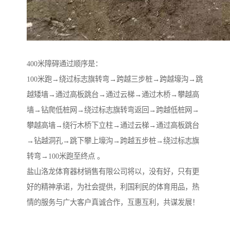
400米障碍通过顺序是：
100米跑→绕过标志旗转弯→跨越三步桩→跨越壕沟→跳
越矮墙→通过高板跳台→通过云梯→通过木桥→攀越高
墙→钻爬低桩网→绕过标志旗转弯返回→跨越低桩网→
攀越高墙→绕行木桥下立柱→通过云梯→通过高板跳台
→钻越洞孔→跳下攀上壕沟→跨越五步桩→绕过标志旗
转弯→100米跑至终点 。
盐山洛龙体育器材销售有限公司将以，没有好，只有更
好的精神承诺，为社会提供，利国利民的体育用品，热
情的服务与广大客户真诚合作，互惠互利，共谋发展！