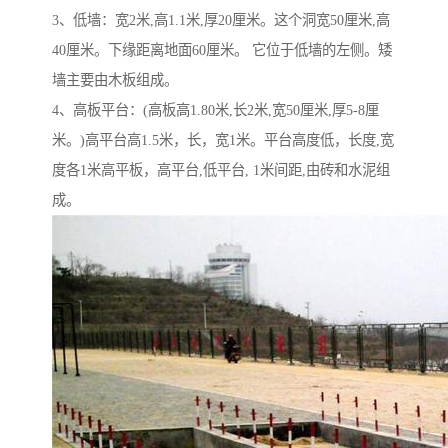
3、低墙：宽2米,高1.1米,厚20厘米。这个洞宽50厘米,高
40厘米。下缘距离地面60厘米。 它位于低墙的左侧。矮
墙主要由木板组成。
4、高板平台：(高板高1.80米,长2米,宽50厘米,厚5-8厘
米。)高平台高1.5米，长，宽1米。平台高度低，长度,宽
度各1米高平板，高平台,低平台, 1米间距,由砖和水泥组
成。