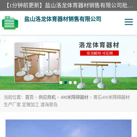
【1分钟前更新】盐山洛龙体育器材销售有限公司批量供应：300米障碍器材、400米障碍器材、部队训练器材、双杠、体操垫、舞蹈把杆等产品。盐山洛龙体育器材销售有限公司经过多年的发展，集研发，生产，销售，售后服务为一体. 奉行“质量，信誉，服务”的宗旨，以开拓创新的精神和真诚守信的态度积极进取。
盐山洛龙体育器材销售有限公司
单双杠
舞蹈把杆
400米障碍器材
体操垫
300米障碍器材
攀爬架
当前位置：
首页
>
供应商机
>
400米障碍器材
> 黄石400米障碍器材
塑胶跑道
400米障碍器材1
生产厂家 定做加工 渡海登岛
警犬训练器材
心理行为训练器材