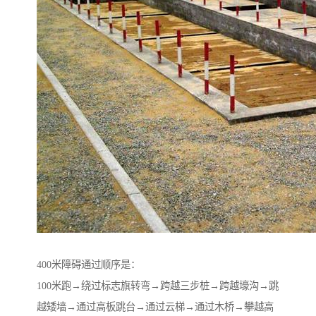
400米障碍通过顺序是：
100米跑→绕过标志旗转弯→跨越三步桩→跨越壕沟→跳
越矮墙→通过高板跳台→通过云梯→通过木桥→攀越高