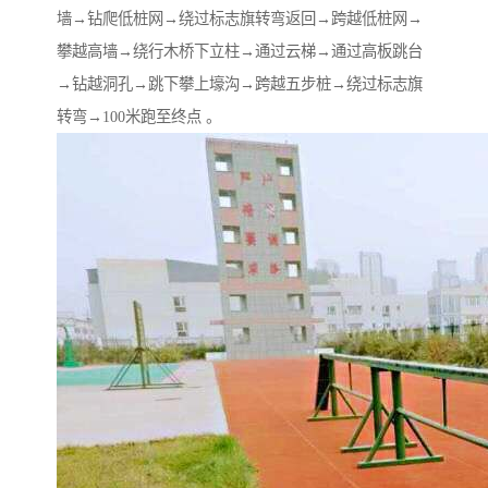
墙→钻爬低桩网→绕过标志旗转弯返回→跨越低桩网→
攀越高墙→绕行木桥下立柱→通过云梯→通过高板跳台
→钻越洞孔→跳下攀上壕沟→跨越五步桩→绕过标志旗
转弯→100米跑至终点 。