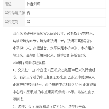
用途
体能训练
是否跨境货源
否
是否定制
是
四百米障碍器材每项安装间距尺寸，转折旗距跨桩5米，
跨桩距壕沟10米，壕沟距矮墙15米，矮墙距高板跳台、
水平梯15米，高板跳台、水平梯距木桥20米，木桥距高
墙18米，高墙距低桩网10米，低桩网距转折旗7米。
400米障碍训练场规格：
1、交叉桩：由5个直径30厘米,高出地面10厘米的跨度组
成。右边三个桩的中点相距2.30米,距离跑道中线30厘米,
距离桩的末端线5米。两个桩的中点相距2.30米,距离跑道
中心线60厘米,桩的中点距离终点线6.15米。这些桩由水
泥制成。
2、沟槽：长度,宽度和深度均为2米。沟壁应垂直。