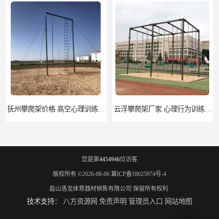
云浮攀爬架厂家 心理行为训练器材 质量保证
濮阳攀爬架价格 训练攀爬架 批发价格
您是第
4454946
位访客
版权所有 ©2026-08-06
冀ICP备18025974号-4
盐山洛龙体育器材销售有限公司
保留所有权利.
技术支持：
八方资源网
免责声明
管理员入口
网站地图