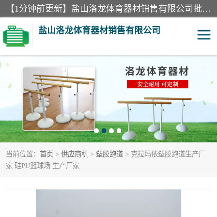
【1分钟前更新】盐山洛龙体育器材销售有限公司批量供应：300米障碍器材、400米障碍器材、部队训练器材、双杠、体操垫、舞蹈把杆等产品。盐山洛龙体育器材销售有限公司经过多年的发展，集研发，生产，销售，售后服务为一体. 奉行“质量，信誉，服务”的宗旨，以开拓创新的精神和真诚守信的态度积极进取。
盐山洛龙体育器材销售有限公司
单双杠
舞蹈把杆
400米障碍器材
体操垫
300米障碍器材
攀爬架
当前位置：
首页
>
供应商机
>
塑胶跑道
> 克拉玛依塑胶跑道生产厂
塑胶跑道
400米障碍器材1
家 硅PU篮球场 生产厂家
警犬训练器材
心理行为训练器材