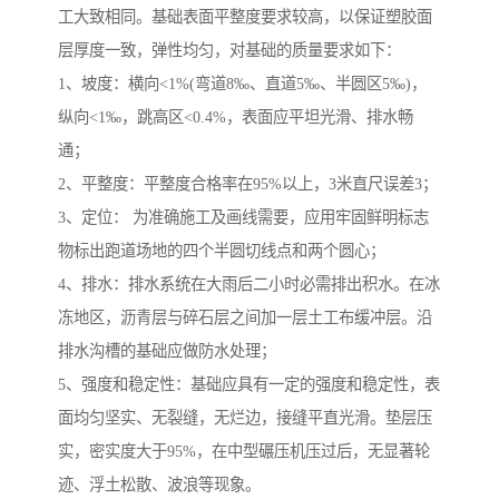
工大致相同。基础表面平整度要求较高，以保证塑胶面
层厚度一致，弹性均匀，对基础的质量要求如下：
1、坡度：横向<1%(弯道8‰、直道5‰、半圆区5‰)，
纵向<1‰，跳高区<0.4%，表面应平坦光滑、排水畅
通；
2、平整度：平整度合格率在95%以上，3米直尺误差3；
3、定位： 为准确施工及画线需要，应用牢固鲜明标志
物标出跑道场地的四个半圆切线点和两个圆心；
4、排水：排水系统在大雨后二小时必需排出积水。在冰
冻地区，沥青层与碎石层之间加一层土工布缓冲层。沿
排水沟槽的基础应做防水处理；
5、强度和稳定性：基础应具有一定的强度和稳定性，表
面均匀坚实、无裂缝，无烂边，接缝平直光滑。垫层压
实，密实度大于95%，在中型碾压机压过后，无显著轮
迹、浮土松散、波浪等现象。