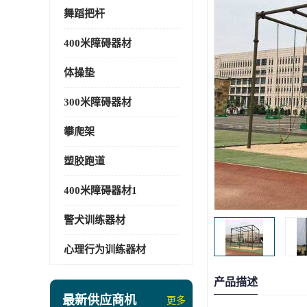
舞蹈把杆
400米障碍器材
体操垫
300米障碍器材
攀爬架
塑胶跑道
400米障碍器材1
警犬训练器材
心理行为训练器材
产品描述
最新供应商机
更多