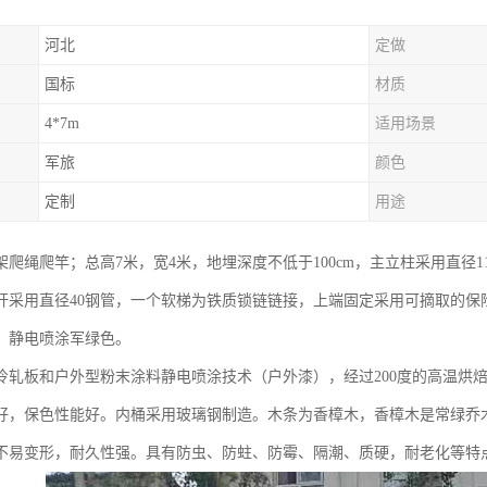
河北
定做
国标
材质
4*7m
适用场景
军旅
颜色
定制
用途
爬绳爬竿；总高7米，宽4米，地埋深度不低于100cm，主立柱采用直径1
杆采用直径40钢管，一个软梯为铁质锁链链接，上端固定采用可摘取的保
，静电喷涂军绿色。
冷轧板和户外型粉末涂料静电喷涂技术（户外漆），经过200度的高温烘
好，保色性能好。内桶采用玻璃钢制造。木条为香樟木，香樟木是常绿乔
不易变形，耐久性强。具有防虫、防蛀、防霉、隔潮、质硬，耐老化等特