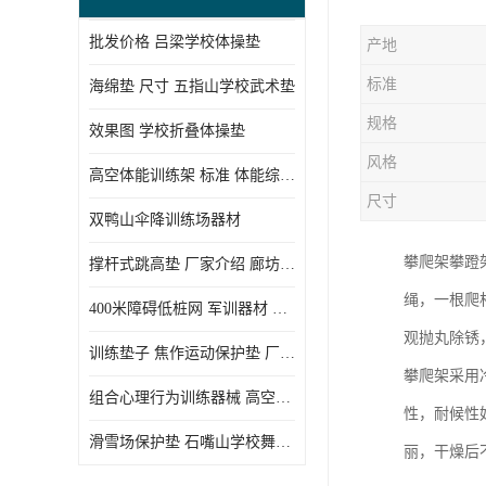
批发价格 吕梁学校体操垫
产地
标准
海绵垫 尺寸 五指山学校武术垫
规格
效果图 学校折叠体操垫
风格
高空体能训练架 标准 体能综合训练架
尺寸
双鸭山伞降训练场器材
攀爬架攀蹬架
撑杆式跳高垫 厂家介绍 廊坊舞蹈室体操垫
绳，一根爬
400米障碍低桩网 军训器材 厂家实物图
观抛丸除锈
训练垫子 焦作运动保护垫 厂家销售
攀爬架采用
组合心理行为训练器械 高空拓展训练架 守信厂家
性，耐候性
滑雪场保护垫 石嘴山学校舞蹈垫
丽，干燥后