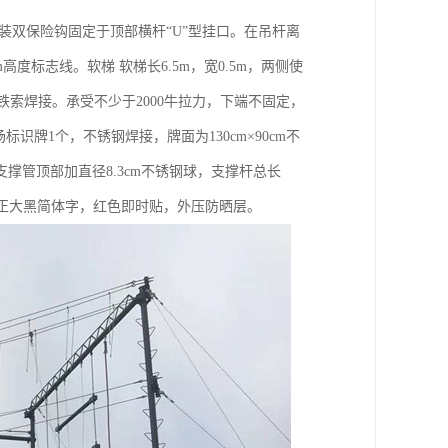
端加装双保险钩固定于顶部横杆“U”型挂口。在吊杆离
度标志线。软梯 软梯长6.5m，宽0.5m，两侧使
与铁索焊接。承受不少于2000牛拉力，下端不固定，
识牌1个，不锈钢焊接，牌面为130cm×90cm不
支撑管顶部加直径8.3cm不锈钢球，支撑杆总长
用方正大黑简体字，红色即时贴，外压防晒层。