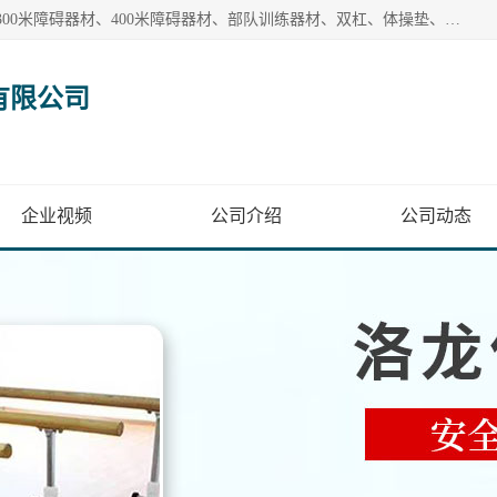
【1分钟前更新】盐山洛龙体育器材销售有限公司批量供应：300米障碍器材、400米障碍器材、部队训练器材、双杠、体操垫、舞蹈把杆等产品。盐山洛龙体育器材销售有限公司经过多年的发展，集研发，生产，销售，售后服务为一体. 奉行“质量，信誉，服务”的宗旨，以开拓创新的精神和真诚守信的态度积极进取。
有限公司
企业视频
公司介绍
公司动态