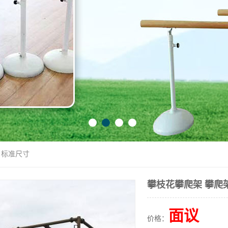
 标准尺寸
攀枝花攀爬架 攀爬
面议
价格：