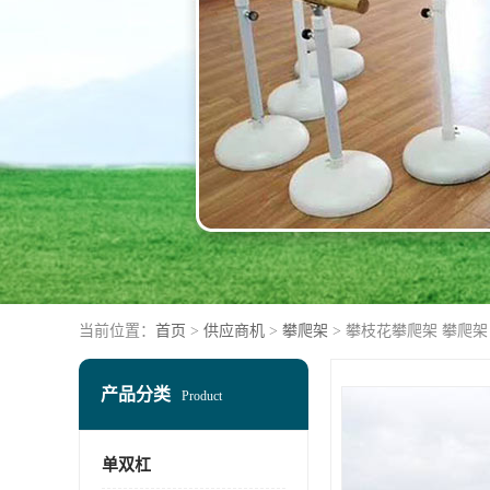
当前位置：
首页
>
供应商机
>
攀爬架
> 攀枝花攀爬架 攀爬架
产品分类
Product
单双杠