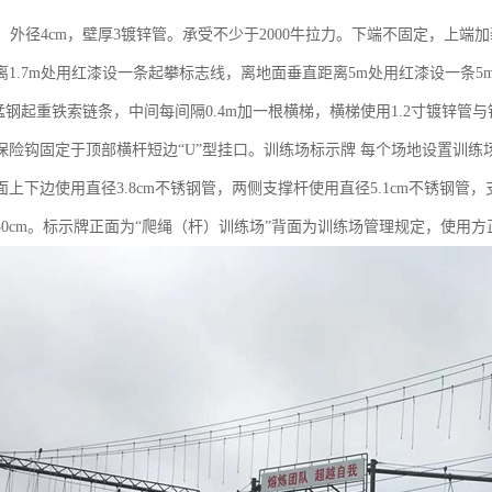
m，外径4cm，壁厚3镀锌管。承受不少于2000牛拉力。下端不固定，上
1.7m处用红漆设一条起攀标志线，离地面垂直距离5m处用红漆设一条5m高
0锰钢起重铁索链条，中间每间隔0.4m加一根横梯，横梯使用1.2寸镀锌管
险钩固定于顶部横杆短边“U”型挂口。训练场标示牌 每个场地设置训练场标
上下边使用直径3.8cm不锈钢管，两侧支撑杆使用直径5.1cm不锈钢管，
地埋30cm。标示牌正面为“爬绳（杆）训练场”背面为训练场管理规定，使