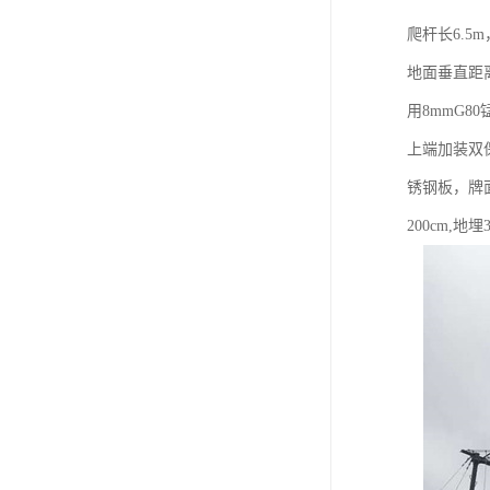
爬杆长6.5
地面垂直距离
用8mmG8
上端加装双保
锈钢板，牌面
200cm,