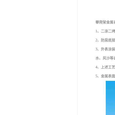
攀爬架金属
1、二涂二
2、防腐底
3、外表涂
水、风沙等
4、上述工艺
5、金属表面涂