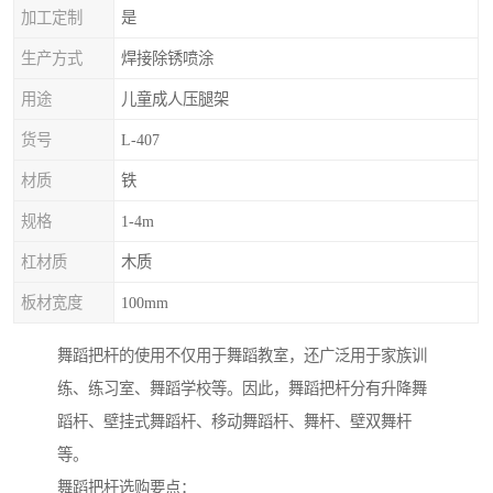
加工定制
是
生产方式
焊接除锈喷涂
用途
儿童成人压腿架
货号
L-407
材质
铁
规格
1-4m
杠材质
木质
板材宽度
100mm
舞蹈把杆的使用不仅用于舞蹈教室，还广泛用于家族训
练、练习室、舞蹈学校等。因此，舞蹈把杆分有升降舞
蹈杆、壁挂式舞蹈杆、移动舞蹈杆、舞杆、壁双舞杆
等。
舞蹈把杆选购要点：