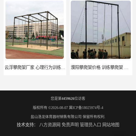
云浮攀爬架厂家 心理行为训练器材 质量保证
濮阳攀爬架价格 训练攀爬架 批发价格
您是第
4459626
位访客
版权所有 ©2026-08-07
冀ICP备18025974号-4
盐山洛龙体育器材销售有限公司
保留所有权利.
技术支持：
八方资源网
免责声明
管理员入口
网站地图