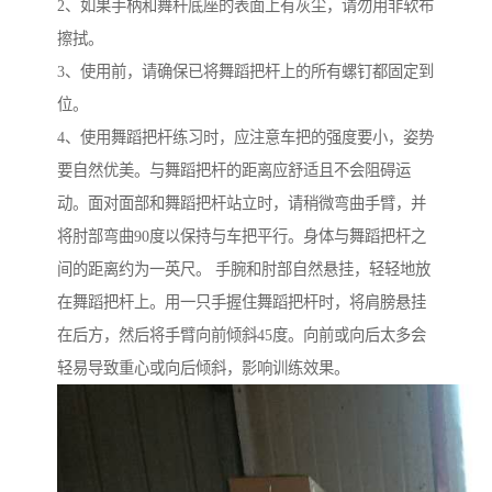
2、如果手柄和舞杆底座的表面上有灰尘，请勿用非软布
擦拭。
3、使用前，请确保已将舞蹈把杆上的所有螺钉都固定到
位。
4、使用舞蹈把杆练习时，应注意车把的强度要小，姿势
要自然优美。与舞蹈把杆的距离应舒适且不会阻碍运
动。面对面部和舞蹈把杆站立时，请稍微弯曲手臂，并
将肘部弯曲90度以保持与车把平行。身体与舞蹈把杆之
间的距离约为一英尺。 手腕和肘部自然悬挂，轻轻地放
在舞蹈把杆上。用一只手握住舞蹈把杆时，将肩膀悬挂
在后方，然后将手臂向前倾斜45度。向前或向后太多会
轻易导致重心或向后倾斜，影响训练效果。