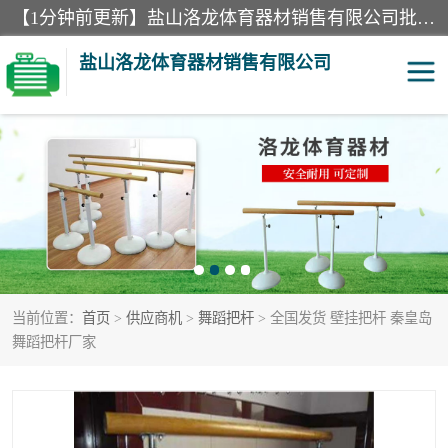
【1分钟前更新】盐山洛龙体育器材销售有限公司批量供应：300米障碍器材、400米障碍器材、部队训练器材、双杠、体操垫、舞蹈把杆等产品。盐山洛龙体育器材销售有限公司经过多年的发展，集研发，生产，销售，售后服务为一体. 奉行“质量，信誉，服务”的宗旨，以开拓创新的精神和真诚守信的态度积极进取。
盐山洛龙体育器材销售有限公司
单双杠
舞蹈把杆
400米障碍器材
体操垫
300米障碍器材
攀爬架
当前位置：
首页
>
供应商机
>
舞蹈把杆
> 全国发货 壁挂把杆 秦皇岛
塑胶跑道
400米障碍器材1
舞蹈把杆厂家
警犬训练器材
心理行为训练器材