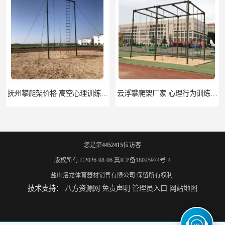
抚州攀爬架价格 高空心理训练器材 标准尺寸
云浮攀爬架厂家 心理行为训练器材 质量保证
您是第
4452415
位访客
版权所有 ©2026-08-06
冀ICP备18025974号-4
盐山洛龙体育器材销售有限公司
保留所有权利.
技术支持：
八方资源网
免责声明
管理员入口
网站地图
濮阳攀爬架价格 训练攀爬架 批发价格
宁德攀爬架参数 爬绳架 量大优惠