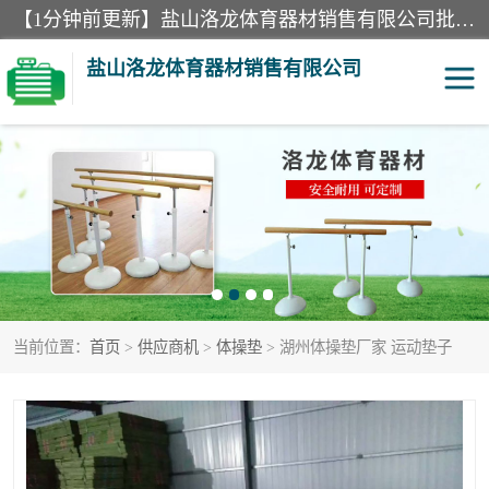
【1分钟前更新】盐山洛龙体育器材销售有限公司批量供应：300米障碍器材、400米障碍器材、部队训练器材、双杠、体操垫、舞蹈把杆等产品。盐山洛龙体育器材销售有限公司经过多年的发展，集研发，生产，销售，售后服务为一体. 奉行“质量，信誉，服务”的宗旨，以开拓创新的精神和真诚守信的态度积极进取。
盐山洛龙体育器材销售有限公司
单双杠
舞蹈把杆
400米障碍器材
体操垫
300米障碍器材
攀爬架
当前位置：
首页
>
供应商机
>
体操垫
> 湖州体操垫厂家 运动垫子
塑胶跑道
400米障碍器材1
警犬训练器材
心理行为训练器材