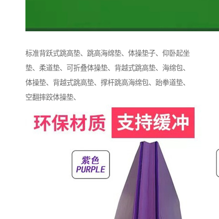
标准背跃式跳高垫、跳高海绵垫、体操垫子、仰卧起坐
垫、柔道垫、可折叠体操垫、背越式跳高垫、海绵包、
体操垫、背越式跳高垫、撑杆跳高海绵包、跆拳道垫、
空翻摔跤体操垫、