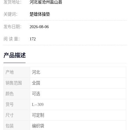
发货地址：
河北省沧州盐山县
关键词：
楚雄体操垫
发布日期：
2026-08-06
阅 读 量：
172
产品描述
产地
河北
销售范围
全国
颜色
可选
货号
L--309
尺寸
可定制
包装
编织袋