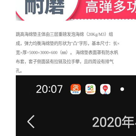
跳高海绵垫主体由三层重磅发泡海绵（20Kg/M3）组
成，弹力均衡海绵垫的形状为“凸”字形，基本尺寸：长×
宽×厚=5000×3000×600（㎜）。 海绵垫表面罩有防水帆
布套，套子侧面装有拉链及拉手攀，且四周设有排气
孔。