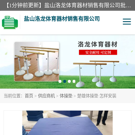
【1分钟前更新】盐山洛龙体育器材销售有限公司批量供应：300米障碍器材、400米障碍器材、部队训练器材、双杠、体操垫、舞蹈把杆等产品。盐山洛龙体育器材销售有限公司经过多年的发展，集研发，生产，销售，售后服务为一体. 奉行“质量，信誉，服务”的宗旨，以开拓创新的精神和真诚守信的态度积极进取。
盐山洛龙体育器材销售有限公司
单双杠
舞蹈把杆
400米障碍器材
体操垫
300米障碍器材
攀爬架
当前位置：
首页
>
供应商机
>
体操垫
> 楚雄体操垫 怎样安装
塑胶跑道
400米障碍器材1
警犬训练器材
心理行为训练器材