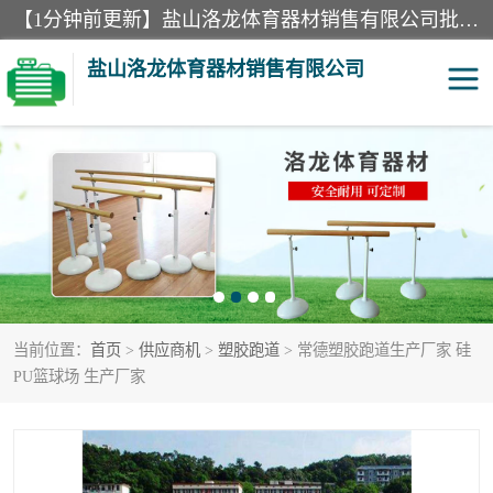
【1分钟前更新】盐山洛龙体育器材销售有限公司批量供应：300米障碍器材、400米障碍器材、部队训练器材、双杠、体操垫、舞蹈把杆等产品。盐山洛龙体育器材销售有限公司经过多年的发展，集研发，生产，销售，售后服务为一体. 奉行“质量，信誉，服务”的宗旨，以开拓创新的精神和真诚守信的态度积极进取。
盐山洛龙体育器材销售有限公司
单双杠
舞蹈把杆
400米障碍器材
体操垫
300米障碍器材
攀爬架
当前位置：
首页
>
供应商机
>
塑胶跑道
> 常德塑胶跑道生产厂家 硅
塑胶跑道
400米障碍器材1
PU篮球场 生产厂家
警犬训练器材
心理行为训练器材