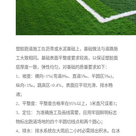
塑胶跑道施工在沥青或水泥基础上，基础做法与道路施
工大致相同。基础表面平整度要求较高，以保证塑胶面
层厚度一致，弹性均匀，对基础的质量要求如下：
1、坡度：横向<1%(弯道8‰、直道5‰、半圆区5‰)，
纵向<1‰，跳高区<0.4%，表面应平坦光滑、排水畅
通；
2、平整度：平整度合格率在95%以上，3米直尺误差3；
3、定位： 为准确施工及画线需要，应用牢固鲜明标志
物标出跑道场地的四个半圆切线点和两个圆心；
4、排水：排水系统在大雨后二小时必需排出积水。在冰