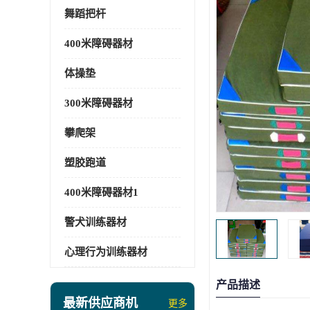
舞蹈把杆
400米障碍器材
体操垫
300米障碍器材
攀爬架
塑胶跑道
400米障碍器材1
警犬训练器材
心理行为训练器材
产品描述
最新供应商机
更多