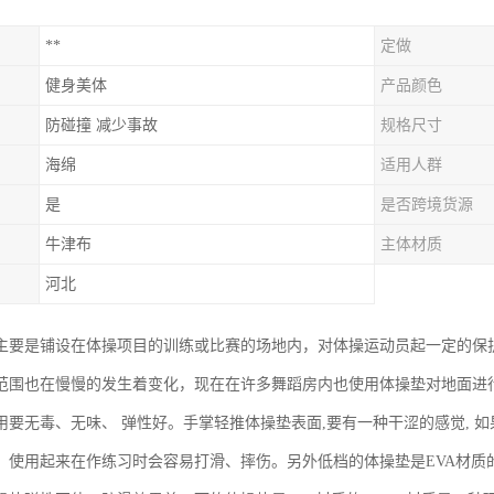
**
定做
健身美体
产品颜色
防碰撞 减少事故
规格尺寸
海绵
适用人群
是
是否跨境货源
牛津布
主体材质
河北
主要是铺设在体操项目的训练或比赛的场地内，对体操运动员起一定的保
范围也在慢慢的发生着变化，现在在许多舞蹈房内也使用体操垫对地面进
用要无毒、无味、 弹性好。手掌轻推体操垫表面,要有一种干涩的感觉, 
。使用起来在作练习时会容易打滑、摔伤。另外低档的体操垫是EVA材质