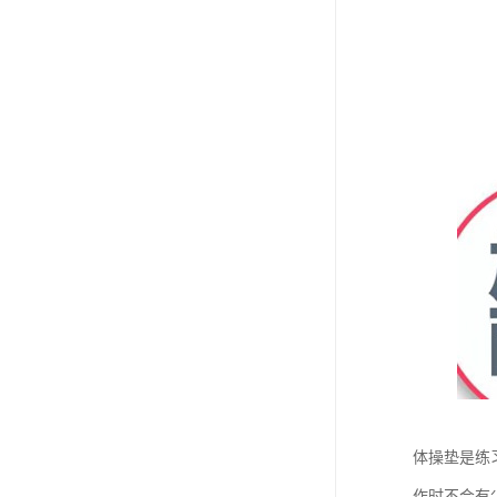
体操垫是练
作时不会有