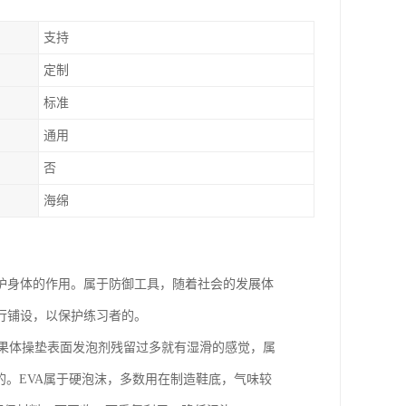
支持
定制
标准
通用
否
海绵
护身体的作用。属于防御工具，随着社会的发展体
行铺设，以保护练习者的。
如果体操垫表面发泡剂残留过多就有湿滑的感觉，属
的。EVA属于硬泡沫，多数用在制造鞋底，气味较