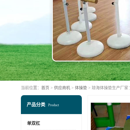
当前位置：
首页
>
供应商机
>
体操垫
> 琼海体操垫生产厂家
产品分类
Product
单双杠