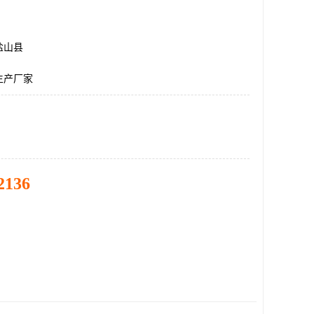
盐山县
生产厂家
2136