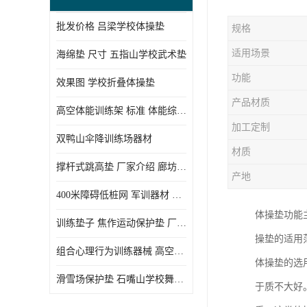
批发价格 吕梁学校体操垫
规格
适用场景
海绵垫 尺寸 五指山学校武术垫
功能
效果图 学校折叠体操垫
产品材质
高空体能训练架 标准 体能综合训练架
加工定制
双鸭山伞降训练场器材
材质
撑杆式跳高垫 厂家介绍 廊坊舞蹈室体操垫
产地
400米障碍低桩网 军训器材 厂家实物图
体操垫功能
训练垫子 焦作运动保护垫 厂家销售
操垫的适用
组合心理行为训练器械 高空拓展训练架 守信厂家
体操垫的选
滑雪场保护垫 石嘴山学校舞蹈垫
于质不大好