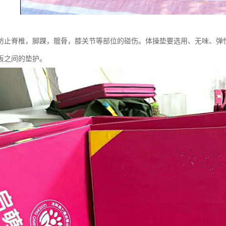
防止脊椎，脚踝，髋骨，膝关节等部位的碰伤。体操垫要选用、无味、弹
板之间的垫护。