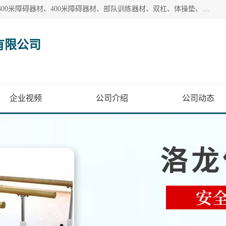
【1分钟前更新】盐山洛龙体育器材销售有限公司批量供应：300米障碍器材、400米障碍器材、部队训练器材、双杠、体操垫、舞蹈把杆等产品。盐山洛龙体育器材销售有限公司经过多年的发展，集研发，生产，销售，售后服务为一体. 奉行“质量，信誉，服务”的宗旨，以开拓创新的精神和真诚守信的态度积极进取。
有限公司
企业视频
公司介绍
公司动态