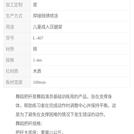
加工定制
是
生产方式
焊接除锈喷涂
用途
儿童成人压腿架
货号
L-407
材质
铁
规格
1-4m
杠材质
木质
板材宽度
100mm
舞蹈把杆是舞蹈演员基础训练用的产品，旨在支撑身
体，帮助练习者在完成动作时调整中心并保持平衡。这
是为了避免在支撑困难的情况下发生错误的动作。
舞蹈把杆规格：
把杆大底座：重量25公斤。