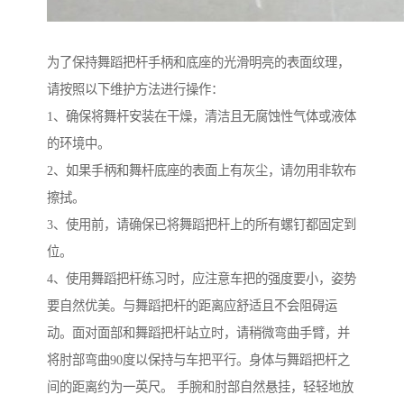
为了保持舞蹈把杆手柄和底座的光滑明亮的表面纹理，
请按照以下维护方法进行操作：
1、确保将舞杆安装在干燥，清洁且无腐蚀性气体或液体
的环境中。
2、如果手柄和舞杆底座的表面上有灰尘，请勿用非软布
擦拭。
3、使用前，请确保已将舞蹈把杆上的所有螺钉都固定到
位。
4、使用舞蹈把杆练习时，应注意车把的强度要小，姿势
要自然优美。与舞蹈把杆的距离应舒适且不会阻碍运
动。面对面部和舞蹈把杆站立时，请稍微弯曲手臂，并
将肘部弯曲90度以保持与车把平行。身体与舞蹈把杆之
间的距离约为一英尺。 手腕和肘部自然悬挂，轻轻地放