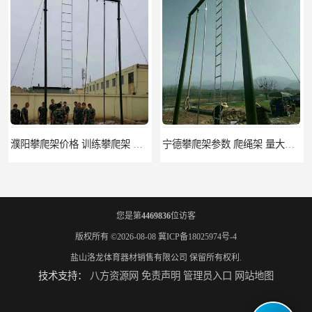
宁德攀爬架参数 爬绳架 量大优惠
荆州攀爬架生产厂家 三合一攀登架 定做加工
您是第
4469836
位访客
版权所有 ©2026-08-08
冀ICP备18025974号-4
盐山洛龙体育器材销售有限公司
保留所有权利.
技术支持：
八方资源网
免责声明
管理员入口
网站地图