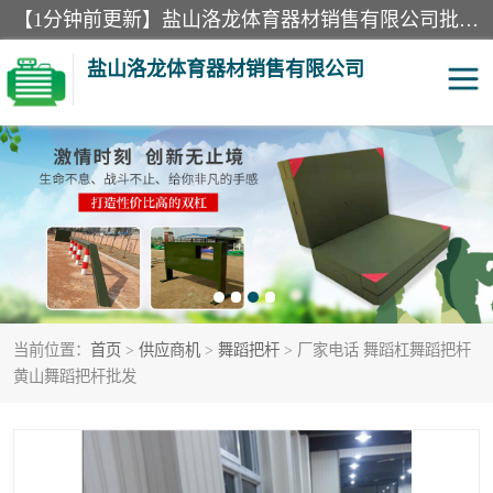
【1分钟前更新】盐山洛龙体育器材销售有限公司批量供应：300米障碍器材、400米障碍器材、部队训练器材、双杠、体操垫、舞蹈把杆等产品。盐山洛龙体育器材销售有限公司经过多年的发展，集研发，生产，销售，售后服务为一体. 奉行“质量，信誉，服务”的宗旨，以开拓创新的精神和真诚守信的态度积极进取。
盐山洛龙体育器材销售有限公司
单双杠
舞蹈把杆
400米障碍器材
体操垫
300米障碍器材
攀爬架
当前位置：
首页
>
供应商机
>
舞蹈把杆
> 厂家电话 舞蹈杠舞蹈把杆
塑胶跑道
400米障碍器材1
黄山舞蹈把杆批发
警犬训练器材
心理行为训练器材