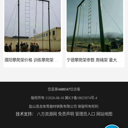
濮阳攀爬架价格 训练攀爬架 批发价格
宁德攀爬架参数 爬绳架 量大优惠
您是第
4488547
位访客
版权所有 ©2026-08-10
冀ICP备18025974号-4
盐山洛龙体育器材销售有限公司
保留所有权利.
技术支持：
八方资源网
免责声明
管理员入口
网站地图