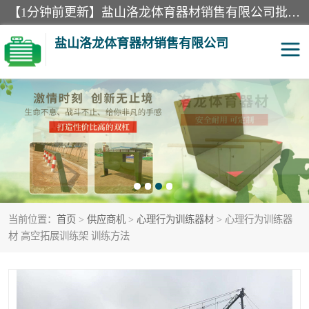
【1分钟前更新】盐山洛龙体育器材销售有限公司批量供应：300米障碍器材、400米障碍器材、部队训练器材、双杠、体操垫、舞蹈把杆等产品。盐山洛龙体育器材销售有限公司经过多年的发展，集研发，生产，销售，售后服务为一体. 奉行“质量，信誉，服务”的宗旨，以开拓创新的精神和真诚守信的态度积极进取。
盐山洛龙体育器材销售有限公司
单双杠
舞蹈把杆
400米障碍器材
体操垫
300米障碍器材
攀爬架
当前位置：
首页
>
供应商机
>
心理行为训练器材
> 心理行为训练器
塑胶跑道
400米障碍器材1
材 高空拓展训练架 训练方法
警犬训练器材
心理行为训练器材