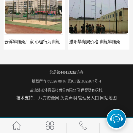
云浮攀爬架厂家 心理行为训练器材 质量保证
濮阳攀爬架价格 训练攀爬架 批发价格
您是第
4461532
位访客
版权所有 ©2026-08-07
冀ICP备18025974号-4
盐山洛龙体育器材销售有限公司
保留所有权利.
技术支持：
八方资源网
免责声明
管理员入口
网站地图
宁德攀爬架参数 爬绳架 量大优惠
荆州攀爬架生产厂家 三合一攀登架 定做加工