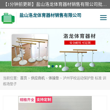
【1分钟前更新】盐山洛龙体育器材销售有限公司批量供应：300米障碍器材、400米障碍器材、部队训练器材、双杠、体操垫、舞蹈把杆等产品。盐山洛龙体育器材销售有限公司经过多年的发展，集研发，生产，销售，售后服务为一体. 奉行“质量，信誉，服务”的宗旨，以开拓创新的精神和真诚守信的态度积极进取。
盐山洛龙体育器材销售有限公司
单双杠
舞蹈把杆
400米障碍器材
体操垫
300米障碍器材
攀爬架
当前位置：
首页
>
供应商机
>
体操垫
> 泸州学校运动保护垫 标准 训
塑胶跑道
400米障碍器材1
练场垫子
警犬训练器材
心理行为训练器材