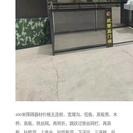
400米障碍器材价格五连桩、宽壕沟、低板、高板凳、木
桥、高板、铁丝网。再转折，跳跃过铁丝网栏、再高
板、钻桥洞、上高台、钻低板洞、下深坑、三连桩，后