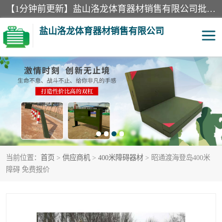
【1分钟前更新】盐山洛龙体育器材销售有限公司批量供应：300米障碍器材、400米障碍器材、部队训练器材、双杠、体操垫、舞蹈把杆等产品。盐山洛龙体育器材销售有限公司经过多年的发展，集研发，生产，销售，售后服务为一体. 奉行“质量，信誉，服务”的宗旨，以开拓创新的精神和真诚守信的态度积极进取。
盐山洛龙体育器材销售有限公司
单双杠
舞蹈把杆
400米障碍器材
体操垫
300米障碍器材
攀爬架
当前位置：
首页
>
供应商机
>
400米障碍器材
> 昭通渡海登岛400米
塑胶跑道
400米障碍器材1
障碍 免费报价
警犬训练器材
心理行为训练器材