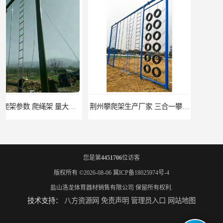
荆州攀爬架生产厂家 三合一攀登架 定做加工
大兴安岭攀爬架价格 爬绳爬杆架 欢迎咨询
您是第
4451706
位访客
版权所有 ©2026-08-06
冀ICP备18025974号-4
盐山洛龙体育器材销售有限公司
保留所有权利.
技术支持：
八方资源网
免责声明
管理员入口
网站地图