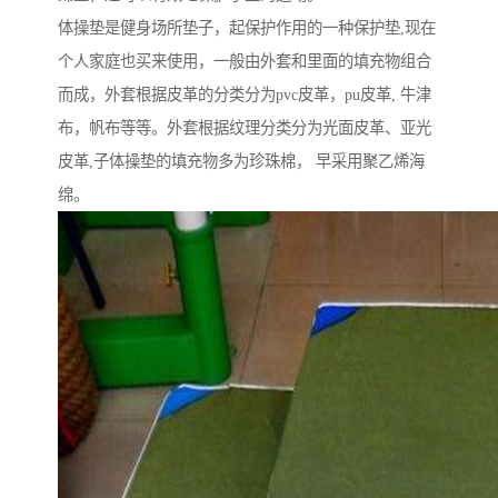
体操垫是健身场所垫子，起保护作用的一种保护垫,现在
个人家庭也买来使用，一般由外套和里面的填充物组合
而成，外套根据皮革的分类分为pvc皮革，pu皮革, 牛津
布，帆布等等。外套根据纹理分类分为光面皮革、亚光
皮革,子体操垫的填充物多为珍珠棉， 早采用聚乙烯海
绵。