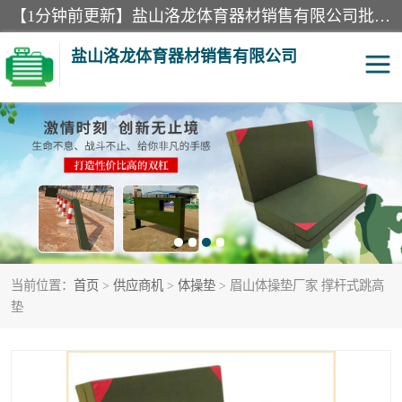
【1分钟前更新】盐山洛龙体育器材销售有限公司批量供应：300米障碍器材、400米障碍器材、部队训练器材、双杠、体操垫、舞蹈把杆等产品。盐山洛龙体育器材销售有限公司经过多年的发展，集研发，生产，销售，售后服务为一体. 奉行“质量，信誉，服务”的宗旨，以开拓创新的精神和真诚守信的态度积极进取。
盐山洛龙体育器材销售有限公司
单双杠
舞蹈把杆
400米障碍器材
体操垫
300米障碍器材
攀爬架
当前位置：
首页
>
供应商机
>
体操垫
> 眉山体操垫厂家 撑杆式跳高
塑胶跑道
400米障碍器材1
垫
警犬训练器材
心理行为训练器材