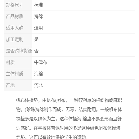
规格尺寸
标准
产品材质
海绵
适用人群
通用
加工定制
是
是否跨境货源
否
材质
牛津布
主体材质
海绵
产地
河北
帆布体操垫，由帆布(帆布，一种较粗厚的棉织物或麻织
物。)珍珠海绵制作而成，无毒，结实耐用。一般帆布体
操垫多是以绿色为主，这种体操海 绵垫不易变形而且舒
适感好。在学校体育课时用的多是这种绿色帆布体操海
绵垫，这可以有效地保护学生的运动。