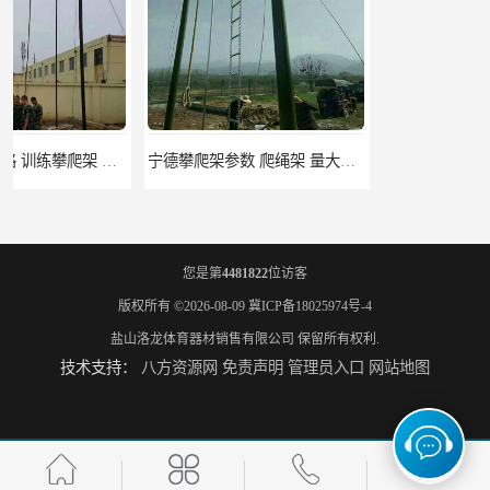
宁德攀爬架参数 爬绳架 量大优惠
荆州攀爬架生产厂家 三合一攀登架 定做加工
您是第
4481822
位访客
版权所有 ©2026-08-09
冀ICP备18025974号-4
盐山洛龙体育器材销售有限公司
保留所有权利.
技术支持：
八方资源网
免责声明
管理员入口
网站地图
大兴安岭攀爬架价格 爬绳爬杆架 欢迎咨询
南昌400米障碍器材生产厂家 400米障碍高板跳台