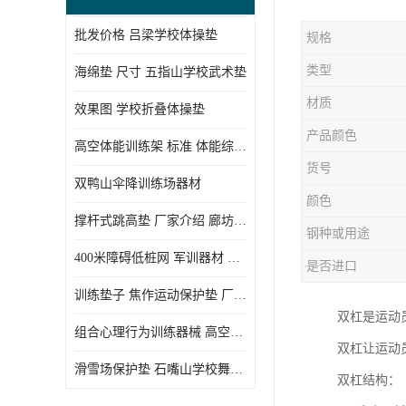
批发价格 吕梁学校体操垫
规格
类型
海绵垫 尺寸 五指山学校武术垫
材质
效果图 学校折叠体操垫
产品颜色
高空体能训练架 标准 体能综合训练架
货号
双鸭山伞降训练场器材
颜色
撑杆式跳高垫 厂家介绍 廊坊舞蹈室体操垫
钢种或用途
400米障碍低桩网 军训器材 厂家实物图
是否进口
训练垫子 焦作运动保护垫 厂家销售
双杠是运动
组合心理行为训练器械 高空拓展训练架 守信厂家
双杠让运动
滑雪场保护垫 石嘴山学校舞蹈垫
双杠结构：