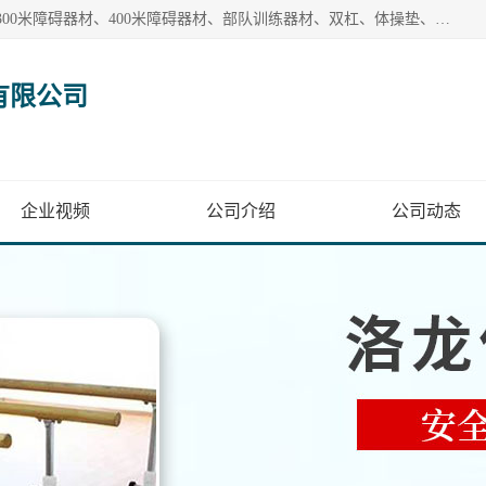
【1分钟前更新】盐山洛龙体育器材销售有限公司批量供应：300米障碍器材、400米障碍器材、部队训练器材、双杠、体操垫、舞蹈把杆等产品。盐山洛龙体育器材销售有限公司经过多年的发展，集研发，生产，销售，售后服务为一体. 奉行“质量，信誉，服务”的宗旨，以开拓创新的精神和真诚守信的态度积极进取。
有限公司
企业视频
公司介绍
公司动态