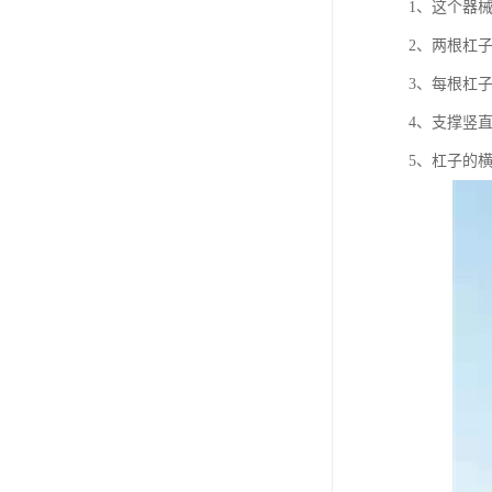
1、这个器
2、两根杠
3、每根杠
4、支撑竖
5、杠子的