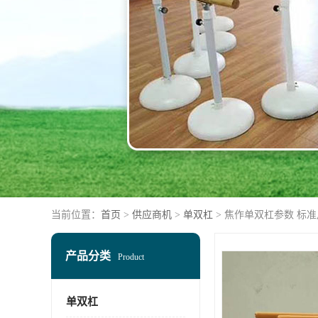
当前位置：
首页
>
供应商机
>
单双杠
> 焦作单双杠参数 标
产品分类
Product
单双杠