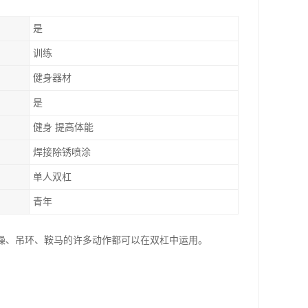
是
训练
健身器材
是
健身 提高体能
焊接除锈喷涂
单人双杠
青年
操、吊环、鞍马的许多动作都可以在双杠中运用。