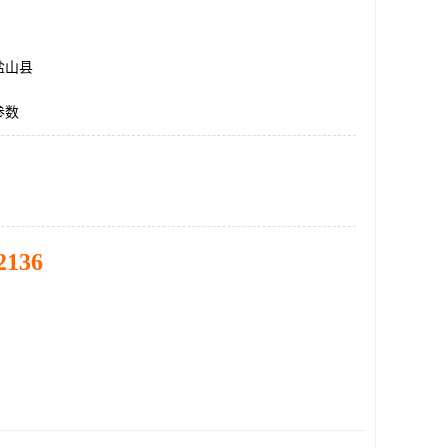
盐山县
参数
2136