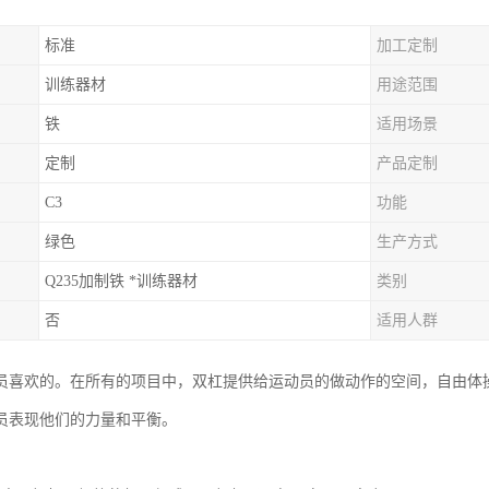
标准
加工定制
训练器材
用途范围
铁
适用场景
定制
产品定制
C3
功能
绿色
生产方式
Q235加制铁 *训练器材
类别
否
适用人群
员喜欢的。在所有的项目中，双杠提供给运动员的做动作的空间，自由体
员表现他们的力量和平衡。