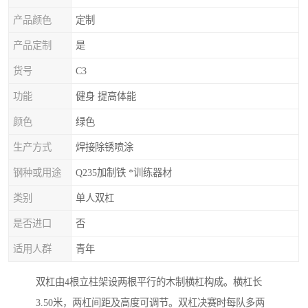
产品颜色
定制
产品定制
是
货号
C3
功能
健身 提高体能
颜色
绿色
生产方式
焊接除锈喷涂
钢种或用途
Q235加制铁 *训练器材
类别
单人双杠
是否进口
否
适用人群
青年
双杠由4根立柱架设两根平行的木制横杠构成。横杠长
3.50米，两杠间距及高度可调节。双杠决赛时每队多两