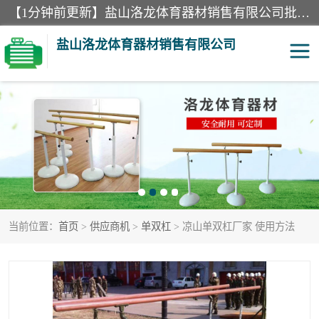
【1分钟前更新】盐山洛龙体育器材销售有限公司批量供应：300米障碍器材、400米障碍器材、部队训练器材、双杠、体操垫、舞蹈把杆等产品。盐山洛龙体育器材销售有限公司经过多年的发展，集研发，生产，销售，售后服务为一体. 奉行“质量，信誉，服务”的宗旨，以开拓创新的精神和真诚守信的态度积极进取。
盐山洛龙体育器材销售有限公司
单双杠
舞蹈把杆
400米障碍器材
体操垫
300米障碍器材
攀爬架
当前位置：
首页
>
供应商机
>
单双杠
> 凉山单双杠厂家 使用方法
塑胶跑道
400米障碍器材1
警犬训练器材
心理行为训练器材