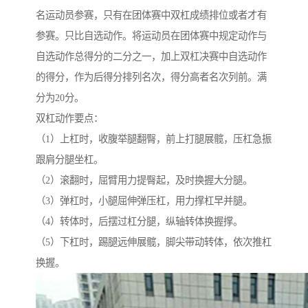
名运动员参赛，只有在团体赛中双杠成绩排位或者才有
参赛。只比自选动作。将运动员在团体赛中规定动作与
自选动作总得分的二分之一，加上双杠决赛中自选动作
的得分，作为后得分排列名次，得分高者名次列前。满
分为20分。
双杠动作要点：
（1）上杠时，收腹举腿翻臀，前上打腿展髋，压杠急振
跟肩分腿坐杠。
（2）滚翻时，屈臂用力提臀起，及时换握大分腿。
（3）弹杠时，小腿屈伸弹压杠，用力撑杠早并腿。
（4）转体时，后摆过杠分腿，纵轴转体换握撑。
（5）下杠时，踢腿远伸展髋，脚尖带动转体，依次推杠
换握。