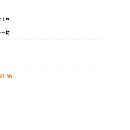
盐山县
练器材
2136