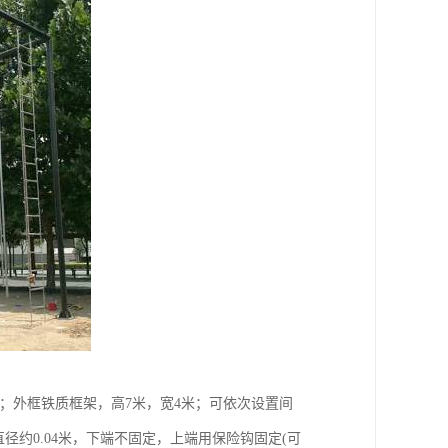
米）；外框铁质框架，高7米，宽4米；可依次设置间
径约0.04米，下端不固定，上端用保险钩固定(可