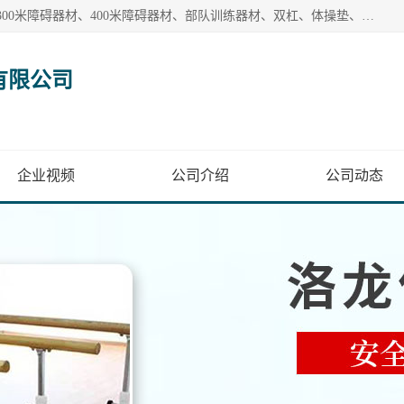
【1分钟前更新】盐山洛龙体育器材销售有限公司批量供应：300米障碍器材、400米障碍器材、部队训练器材、双杠、体操垫、舞蹈把杆等产品。盐山洛龙体育器材销售有限公司经过多年的发展，集研发，生产，销售，售后服务为一体. 奉行“质量，信誉，服务”的宗旨，以开拓创新的精神和真诚守信的态度积极进取。
有限公司
企业视频
公司介绍
公司动态