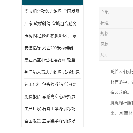
毕节组合勤务训练场 全国发货
产地
标准
厂家 软梯斜绳 宣城组合勤务训练场
规格
玉树固定滚轮 模拟监区 厂家
风格
安装指导 湘西200米障碍器材 模拟机降平台
尺寸
崇左高空心理拓展器材 轮胎墙 技术参数
随着人们对
荆门猎人意志训练场 软梯斜绳
材有多种，
包工包料 包头搜救箱 低桩网
有要求的。
免费报价 孝感高空心理拓展器材 低桩网
爬绳爬杆爬软
生产厂家 石嘴山伞降训练场器材 空中单杠
米，,杠面
全国发货 五家渠伞降训练场器材 低桩网