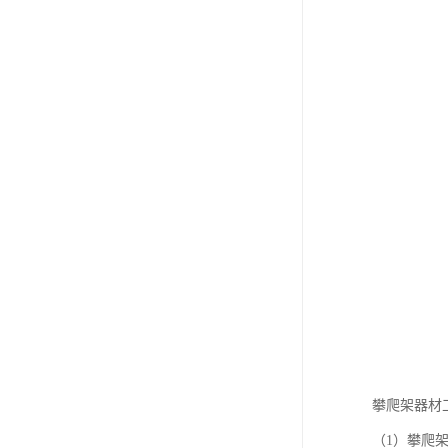
攀爬架器材
（1）攀爬