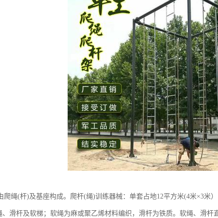
爬绳(杆)及基座构成。爬杆(绳)训练器械：单套占地12平方米(4米×3
米软绳、滑杆及软梯；软绳为麻或聚乙烯材料编织，滑杆为铁质。软绳、滑杆直