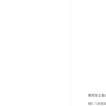
攀爬架主要由
隔0.75