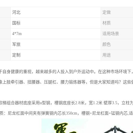
河北
定做
国标
材质
4*7m
适用场景
军旅
颜色
定制
用途
于自身健康的重视，越来越多的人投入到户外运动中。在这种市场环境下
像上肢牵引器、扭腰器、压腿杠、腰力锻炼器等，但是大家知道吗？这些
梯组合器材底座采用u型钢，槽钢底座长2.8米，宽1.2米 壁厚3.5，立柱为铸铁成
材质：尼龙杠面中间夹有弹簧钢内芯长350cm，槽钢+尼龙杠面+锰钢内芯