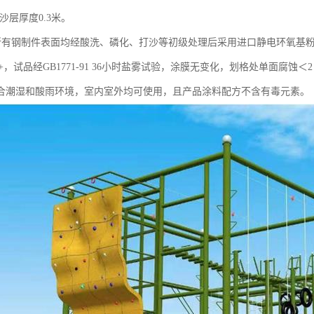
沙层厚度0.3米。
 所有钢制件表面均经酸洗、磷化、打沙等初级处理后采用进口静电环氧基粉末
+，试品经GB1771-91 36小时盐雾试验，涂膜无变化，划格处单面腐
合潮湿和酸雨环境，室内室外均可使用，且产品涂料配方不含有毒元素。