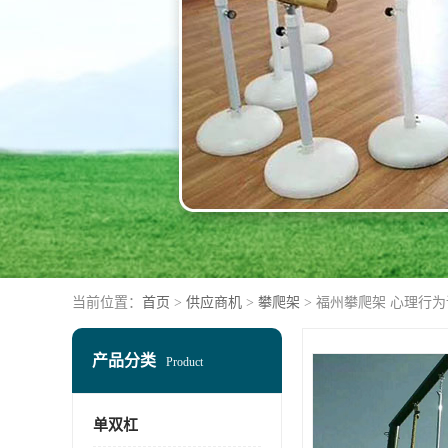
当前位置：
首页
>
供应商机
>
攀爬架
> 福州攀爬架 心理行
产品分类
Product
单双杠