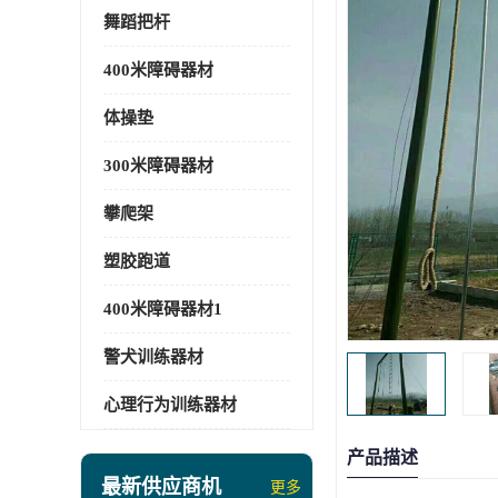
舞蹈把杆
400米障碍器材
体操垫
300米障碍器材
攀爬架
塑胶跑道
400米障碍器材1
警犬训练器材
心理行为训练器材
产品描述
最新供应商机
更多