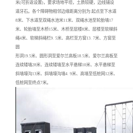
米(可折返设置)，要求场地平坦，土质较硬，边线铺设
道牙石。各个障碍物相邻边缘距离分别为:起点至下水道
8米、下水道至双绳水池米11米、双绳水池至轮胎墙17
米、轮胎墙至木桥15米、木桥至层楼8米、层楼至软梯斜
绳4米、软梯斜绳栏9. 5米、高栏至方窗13. 7米、方窗至
圆
形洞19.5米、圆形洞至爱尔兰高板18.5米、爱尔兰高板至
连续矮墙28米、连续矮墙至水平悬梯10米、水平悬梯至
斜墙壕沟13米、斜墙壕沟墙4. 9米、高墙至低桩网12米、
低桩网至终点7米。