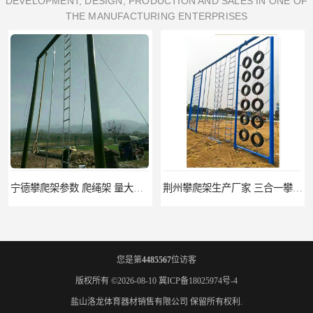
DEVELOPMENT, DESIGN, PRODUCTION AND SALES IN ONE OF
THE MANUFACTURING ENTERPRISES
宁德攀爬架参数 爬绳架 量大优惠
荆州攀爬架生产厂家 三合一攀登架 定做加工
您是第
4485567
位访客
版权所有 ©2026-08-10
冀ICP备18025974号-4
盐山洛龙体育器材销售有限公司
保留所有权利.