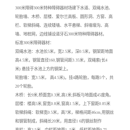
300米障碍300米特种障碍器材场建下水道、双绳水池、
轮胎墙、木桥、层楼、爱尔兰高板、圆形洞、方窗、高
栏、软梯斜绳、连续矮墙、水平悬梯、斜墙壕沟、高
墙、地桩网，边线铺设道牙石300米特种障碍器材。
标准300米障碍器材：
双绳水池：水池长5米，宽2.5米，深0.5米，钢架距地面
高4.5米，钢管直径160,钢管间距3.35米，双绳索(长4
米) 悬挂于水池上方的钢架上。
轮胎墙：宽3.5米， 高4.5米)。挂4路轮胎，每路5个，共
20个轮胎。
木桥：长9米,桥面宽0.3米,高1米;斜板与地面成45度角。
层楼：楼高5米,窗宽0.8米,窗高1.5米，上下窗距0.85米
软梯斜绳：软梯宽0.5米，高7米，梯格间距46cm,用钢丝
和钢管制成，斜绳长20米，用直径1 6的钢丝制作
高栏：高2.5米，中栏距地面1 .5米，低栏距地面0.75