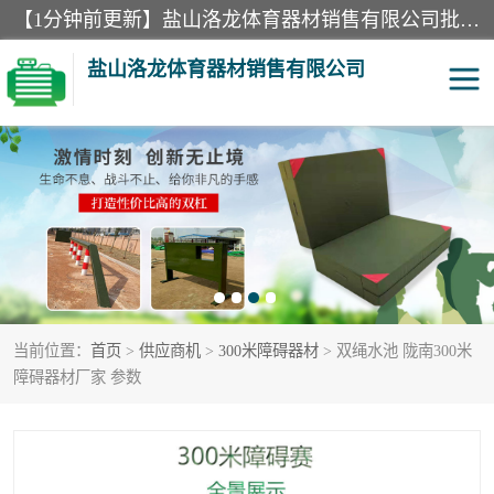
【1分钟前更新】盐山洛龙体育器材销售有限公司批量供应：300米障碍器材、400米障碍器材、部队训练器材、双杠、体操垫、舞蹈把杆等产品。盐山洛龙体育器材销售有限公司经过多年的发展，集研发，生产，销售，售后服务为一体. 奉行“质量，信誉，服务”的宗旨，以开拓创新的精神和真诚守信的态度积极进取。
盐山洛龙体育器材销售有限公司
单双杠
舞蹈把杆
400米障碍器材
体操垫
300米障碍器材
攀爬架
当前位置：
首页
>
供应商机
>
300米障碍器材
> 双绳水池 陇南300米
塑胶跑道
400米障碍器材1
障碍器材厂家 参数
警犬训练器材
心理行为训练器材