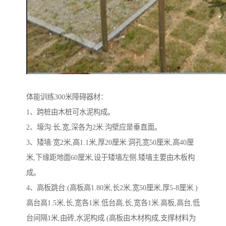
体能训练300米障碍器材：
1、跨桩由木桩可水泥构成。
2、壕沟:长,宽,深各为2米.沟壁应是垂直面。
3、矮墙:宽2米,高1.1米,厚20厘米.洞孔宽50厘米,高40厘
米,下缘距地面60厘米,设于矮墙左侧.矮墙主要由木板构
成。
4、高板跳台:(高板高1.80米,长2米,宽50厘米,厚5-8厘米.)
高台高1.5米,长,宽各1米.低台高,长,宽各1米.高板,高台,低
台间隔1米,由砖,水泥构成.(高板由木材构成,支撑材料为