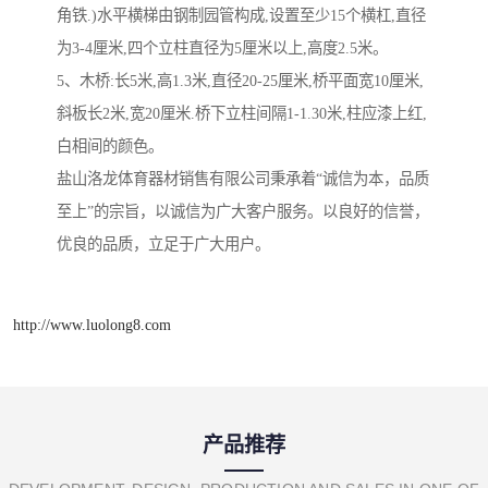
角铁.)水平横梯由钢制园管构成,设置至少15个横杠,直径
为3-4厘米,四个立柱直径为5厘米以上,高度2.5米。
5、木桥:长5米,高1.3米,直径20-25厘米,桥平面宽10厘米,
斜板长2米,宽20厘米.桥下立柱间隔1-1.30米,柱应漆上红,
白相间的颜色。
盐山洛龙体育器材销售有限公司秉承着“诚信为本，品质
至上”的宗旨，以诚信为广大客户服务。以良好的信誉，
优良的品质，立足于广大用户。
http://www.luolong8.com
产品推荐