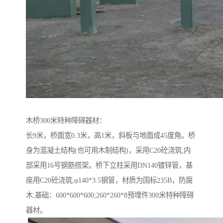
木桥300米特种障碍器材：
长9米，桥面宽0.3米，高1米，斜板与地面成45度角。桥
身为混凝土结构(也可用木制结构)，采用C20砼浇筑;内
部采用16号钢筋搭架。桥下立柱采用DN140镀锌管，基
座用C20砼浇筑;φ140*3.5钢管，材质为国标235B，防腐
木;基础：600*600*600;260*260*8预埋件300米特种障碍
器材。