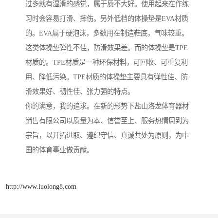
过多就有湿滑的感觉，属于质不大好。使用起来在作练
习时会容易打滑、摔伤。另外低档的体操垫是EVA材质
的。EVA属于硬泡沫，多数用在制造鞋底，气味较重。
这类体操垫弹性不佳，防滑效果差。而的体操垫是TPE
材质的。TPE材质是一种环保材料，可回收、可重复利
用、降低污染。TPE材质的体操垫主要具有弹性佳、防
滑效果好、韧性佳、张力强的特点。
你的满意，我的追求。在新的形势下盐山洛龙体育器材
销售有限公司以质量为本、信誉至上、服务热情周到为
宗旨，以开拓进取、遵纪守信、真诚共处为原则，为中
国的体育事业做贡献。
http://www.luolong8.com