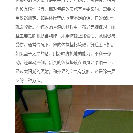
体操垫的包装表面讲究平滑度、粗糙度、抗磨性、粘合
性和瓦楞性能等，都对包装的实施有重要影响，需要采
用仪器测定。如果体操垫的厚度不足的话，它的保护性
就会降低。在练习跆拳道的过程中，都是赤脚练习，而
且主要是脚和腿部动作，如果体操垫比较薄，就很容易
受伤。通常情况下，薄的体操垫比较硬，舒适度不好。
如果垫子太厚的话，则影响脚抓地的能力，不利于移
动，还容易摔倒。新买的体操垫放在通风处晾晒一下，
经过太阳光的照射，和外界的空气有接触，这是除去异
味的一种方法。