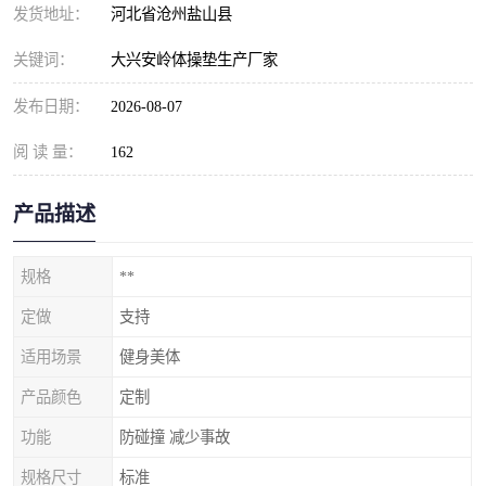
发货地址：
河北省沧州盐山县
关键词：
大兴安岭体操垫生产厂家
发布日期：
2026-08-07
阅 读 量：
162
产品描述
规格
**
定做
支持
适用场景
健身美体
产品颜色
定制
功能
防碰撞 减少事故
规格尺寸
标准