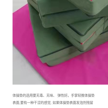
体操垫的选用要无毒、无味、 弹性好。手掌轻推体操垫
表面,要有一种干涩的感觉, 如果体操垫表面发泡剂残留