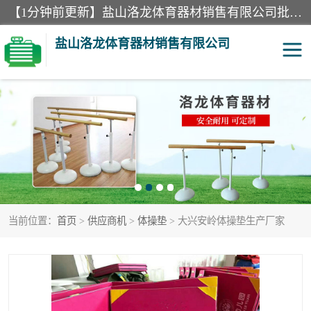
【1分钟前更新】盐山洛龙体育器材销售有限公司批量供应：300米障碍器材、400米障碍器材、部队训练器材、双杠、体操垫、舞蹈把杆等产品。盐山洛龙体育器材销售有限公司经过多年的发展，集研发，生产，销售，售后服务为一体. 奉行“质量，信誉，服务”的宗旨，以开拓创新的精神和真诚守信的态度积极进取。
盐山洛龙体育器材销售有限公司
单双杠
舞蹈把杆
400米障碍器材
体操垫
300米障碍器材
攀爬架
当前位置：
首页
>
供应商机
>
体操垫
> 大兴安岭体操垫生产厂家
塑胶跑道
400米障碍器材1
警犬训练器材
心理行为训练器材