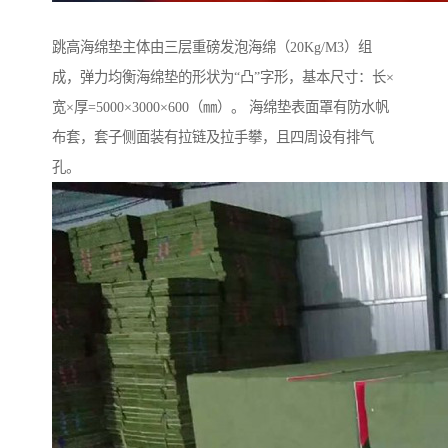
跳高海绵垫主体由三层重磅发泡海绵（20Kg/M3）组
成，弹力均衡海绵垫的形状为“凸”字形，基本尺寸：长×
宽×厚=5000×3000×600（㎜）。 海绵垫表面罩有防水帆
布套，套子侧面装有拉链及拉手攀，且四周设有排气
孔。