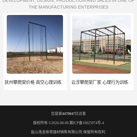
DEVELOPMENT, DESIGN, PRODUCTION AND SALES IN ONE OF
THE MANUFACTURING ENTERPRISES
云浮攀爬架厂家 心理行为训练器材 质量保证
濮阳攀爬架价格 训练攀爬架 批发价格
您是第
4479047
位访客
版权所有 ©2026-08-09
冀ICP备18025974号-4
盐山洛龙体育器材销售有限公司
保留所有权利.