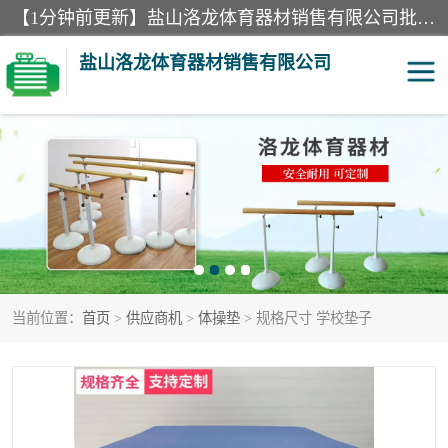
【1分钟前更新】盐山洛龙体育器材销售有限公司批量供应：300米障碍器材、400米障碍器材、部队训练器材、双杠、体操垫、舞蹈把杆等产品。盐山洛龙体育器材销售有限公司经过多年的发展，集研发，生产，销售，售后服务为一体. 奉行“质量，信誉，服务”的宗旨，以开拓创新的精神和真诚守信的态度积极进取。
盐山洛龙体育器材销售有限公司
单双杠
舞蹈把杆
400米障碍器材
体操垫
300米障碍器材
攀爬架
当前位置：
首页
>
供应商机
>
体操垫
> 规格尺寸 学校垫子
塑胶跑道
400米障碍器材1
警犬训练器材
心理行为训练器材