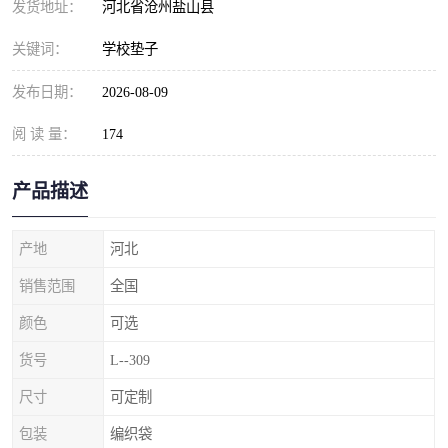
发货地址：
河北省沧州盐山县
关键词：
学校垫子
发布日期：
2026-08-09
阅 读 量：
174
产品描述
产地
河北
销售范围
全国
颜色
可选
货号
L--309
尺寸
可定制
包装
编织袋