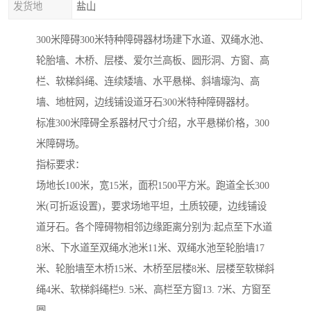
发货地
盐山
300米障碍300米特种障碍器材场建下水道、双绳水池、
轮胎墙、木桥、层楼、爱尔兰高板、圆形洞、方窗、高
栏、软梯斜绳、连续矮墙、水平悬梯、斜墙壕沟、高
墙、地桩网，边线铺设道牙石300米特种障碍器材。
标准300米障碍全系器材尺寸介绍，水平悬梯价格，300
米障碍场。
指标要求：
场地长100米，宽15米，面积1500平方米。跑道全长300
米(可折返设置)，要求场地平坦，土质较硬，边线铺设
道牙石。各个障碍物相邻边缘距离分别为:起点至下水道
8米、下水道至双绳水池米11米、双绳水池至轮胎墙17
米、轮胎墙至木桥15米、木桥至层楼8米、层楼至软梯斜
绳4米、软梯斜绳栏9. 5米、高栏至方窗13. 7米、方窗至
圆