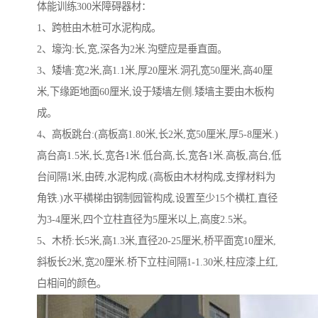
体能训练300米障碍器材：
1、跨桩由木桩可水泥构成。
2、壕沟:长,宽,深各为2米.沟壁应是垂直面。
3、矮墙:宽2米,高1.1米,厚20厘米.洞孔宽50厘米,高40厘
米,下缘距地面60厘米,设于矮墙左侧.矮墙主要由木板构
成。
4、高板跳台:(高板高1.80米,长2米,宽50厘米,厚5-8厘米.)
高台高1.5米,长,宽各1米.低台高,长,宽各1米.高板,高台,低
台间隔1米,由砖,水泥构成.(高板由木材构成,支撑材料为
角铁.)水平横梯由钢制园管构成,设置至少15个横杠,直径
为3-4厘米,四个立柱直径为5厘米以上,高度2.5米。
5、木桥:长5米,高1.3米,直径20-25厘米,桥平面宽10厘米,
斜板长2米,宽20厘米.桥下立柱间隔1-1.30米,柱应漆上红,
白相间的颜色。