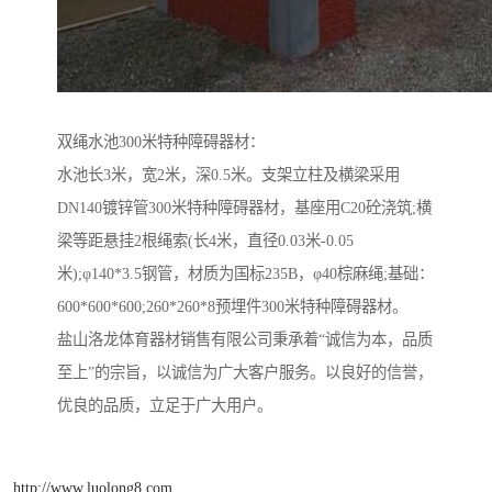
双绳水池300米特种障碍器材：
水池长3米，宽2米，深0.5米。支架立柱及横梁采用
DN140镀锌管300米特种障碍器材，基座用C20砼浇筑;横
梁等距悬挂2根绳索(长4米，直径0.03米-0.05
米);φ140*3.5钢管，材质为国标235B，φ40棕麻绳;基础：
600*600*600;260*260*8预埋件300米特种障碍器材。
盐山洛龙体育器材销售有限公司秉承着“诚信为本，品质
至上”的宗旨，以诚信为广大客户服务。以良好的信誉，
优良的品质，立足于广大用户。
http://www.luolong8.com