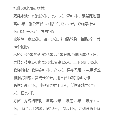
标准300米障碍器材：
双绳水池：水池长5米，宽2.5米，深0.5米，钢架距地面
高4.5米，钢管直径160,钢管间距3.35米，双绳索(长4
米) 悬挂于水池上方的钢架上。
轮胎墙：宽3.5米， 高4.5米)。挂4路轮胎，每路5个，共
20个轮胎。
木桥：长9米,桥面宽0.3米,高1米;斜板与地面成45度角。
层楼：楼高5米,窗宽0.8米,窗高1.5米，上下窗距0.85米
软梯斜绳：软梯宽0.5米，高7米，梯格间距46cm,用钢丝
和钢管制成，斜绳长20米，用直径1 6的钢丝制作
高栏：高2.5米，中栏距地面1 .5米，低栏距地面0.75
米，栏宽2米。
方窗：为砖墙结构，墙高2.7米， 墙宽3.5米， 墙厚0.37
米， 窗台高1.25米，宽0.8米， 窗高1米，并列设两个窗