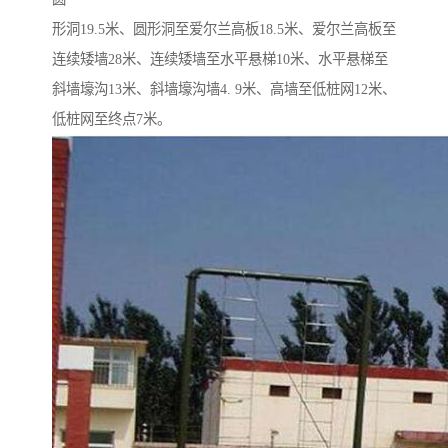
形洞19.5米、圆形洞至爱尔兰高板18.5米、爱尔兰高板至
连续矮墙28米、连续矮墙至水平悬梯10米、水平悬梯至
斜墙壕沟13米、斜墙壕沟墙4. 9米、高墙至低桩网12米、
低桩网至终点7米。