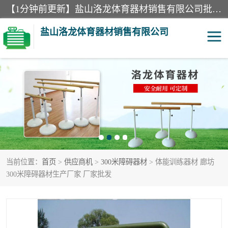
【1分钟前更新】盐山洛龙体育器材销售有限公司批量供应：300米障碍器材、400米障碍器材、部队训练器材、双杠、体操垫、舞蹈把杆等产品。盐山洛龙体育器材销售有限公司经过多年的发展，集研发，生产，销售，售后服务为一体. 奉行“质量，信誉，服务”的宗旨，以开拓创新的精神和真诚守信的态度积极进取。
盐山洛龙体育器材销售有限公司
单双杠
舞蹈把杆
400米障碍器材
体操垫
300米障碍器材
攀爬架
当前位置：
首页
>
供应商机
>
300米障碍器材
> 体能训练器材 廊坊
塑胶跑道
400米障碍器材1
300米障碍器材生产厂家 厂家批发
警犬训练器材
心理行为训练器材