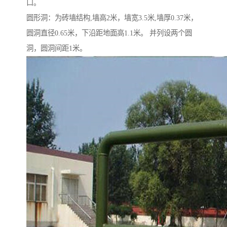
口。
圆形洞：为砖墙结构,墙高2米，墙宽3.5米,墙厚0.37米，
圆洞直径0.65米，下沿距地面高1.1米。 并列设两个圆
洞，圆洞间距1米。