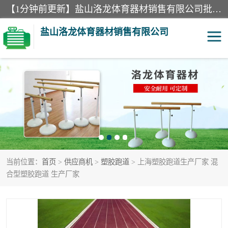
【1分钟前更新】盐山洛龙体育器材销售有限公司批量供应：300米障碍器材、400米障碍器材、部队训练器材、双杠、体操垫、舞蹈把杆等产品。盐山洛龙体育器材销售有限公司经过多年的发展，集研发，生产，销售，售后服务为一体. 奉行“质量，信誉，服务”的宗旨，以开拓创新的精神和真诚守信的态度积极进取。
盐山洛龙体育器材销售有限公司
单双杠
舞蹈把杆
400米障碍器材
体操垫
300米障碍器材
攀爬架
当前位置：
首页
>
供应商机
>
塑胶跑道
> 上海塑胶跑道生产厂家 混
塑胶跑道
400米障碍器材1
合型塑胶跑道 生产厂家
警犬训练器材
心理行为训练器材