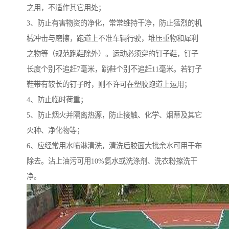
之用，不适作其它用处；
3、防止有害物资的净化，常常维持干净，防止猛烈的机
械冲击与磨擦，跑道上不准车辆行驶，堆压重物和犀利
之物等（规范跑鞋除外）。运动必须穿的钉子鞋，钉子
长度个别不追赶7毫米，跳鞋个别不追赶11毫米。若钉子
鞋带有较长的钉子时，则不许可在塑胶跑道上运用；
4、防止临时荷重；
5、防止烟火并隔离热源，防止接触、化学、烟蒂及其它
火种、净化物等；
6、应经常用水喷淋清洗，清洗后胶面大批余水可用干布
除去。沾上油污可用10%氨水或洗涤剂、洗衣粉擦洗干
净。