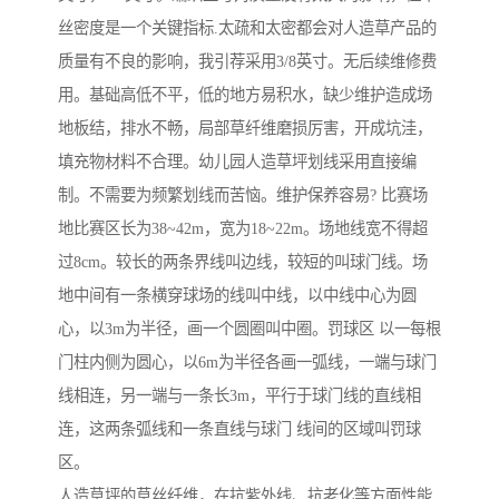
丝密度是一个关键指标.太疏和太密都会对人造草产品的
质量有不良的影响，我引荐采用3/8英寸。无后续维修费
用。基础高低不平，低的地方易积水，缺少维护造成场
地板结，排水不畅，局部草纤维磨损厉害，开成坑洼，
填充物材料不合理。幼儿园人造草坪划线采用直接编
制。不需要为频繁划线而苦恼。维护保养容易? 比赛场
地比赛区长为38~42m，宽为18~22m。场地线宽不得超
过8cm。较长的两条界线叫边线，较短的叫球门线。场
地中间有一条横穿球场的线叫中线，以中线中心为圆
心，以3m为半径，画一个圆圈叫中圈。罚球区 以一每根
门柱内侧为圆心，以6m为半径各画一弧线，一端与球门
线相连，另一端与一条长3m，平行于球门线的直线相
连，这两条弧线和一条直线与球门 线间的区域叫罚球
区。
人造草坪的草丝纤维，在抗紫外线、抗老化等方面性能