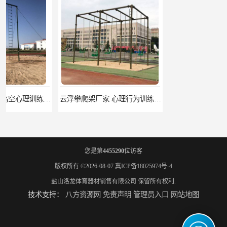
云浮攀爬架厂家 心理行为训练器材 质量保证
濮阳攀爬架价格 训练攀爬架 批发价格
您是第
4455290
位访客
版权所有 ©2026-08-07
冀ICP备18025974号-4
盐山洛龙体育器材销售有限公司
保留所有权利.
技术支持：
八方资源网
免责声明
管理员入口
网站地图
宁德攀爬架参数 爬绳架 量大优惠
荆州攀爬架生产厂家 三合一攀登架 定做加工