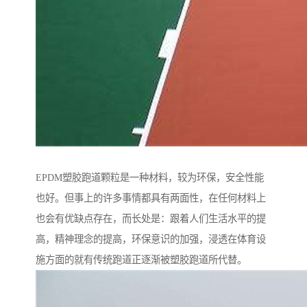
EPDM塑胶跑道颗粒是一种材料，较为环保，安全性能
也好。但事上的许多事情都具有两面性，在任何材料上
也会有优缺点存在，而长处是：跟着人们生活水平的提
高，精神理念的提高，环保意识的加强，浸透在体育设
施方面的就有传统跑道正逐渐被塑胶跑道所代替。