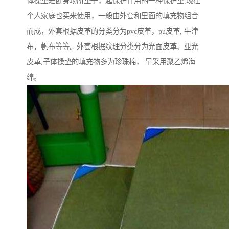
体操垫是健身场所垫子，起保护作用的一种保护垫,现在
个人家庭也买来使用，一般由外套和里面的填充物组合
而成，外套根据皮革的分类分为pvc皮革，pu皮革, 牛津
布，帆布等等。外套根据纹理分类分为光面皮革、亚光
皮革,子体操垫的填充物多为珍珠棉， 早采用聚乙烯海
绵。