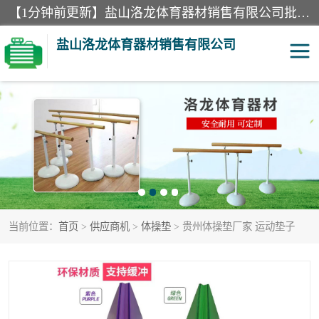
【1分钟前更新】盐山洛龙体育器材销售有限公司批量供应：300米障碍器材、400米障碍器材、部队训练器材、双杠、体操垫、舞蹈把杆等产品。盐山洛龙体育器材销售有限公司经过多年的发展，集研发，生产，销售，售后服务为一体. 奉行“质量，信誉，服务”的宗旨，以开拓创新的精神和真诚守信的态度积极进取。
盐山洛龙体育器材销售有限公司
单双杠
舞蹈把杆
400米障碍器材
体操垫
300米障碍器材
攀爬架
当前位置：
首页
>
供应商机
>
体操垫
> 贵州体操垫厂家 运动垫子
塑胶跑道
400米障碍器材1
警犬训练器材
心理行为训练器材